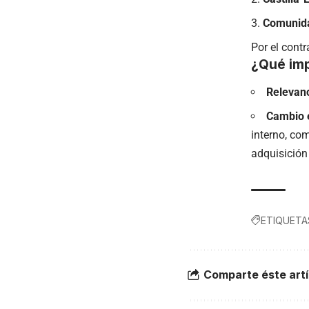
Comunida
Por el contr
¿Qué imp
Relevanc
Cambio e
interno, co
adquisición
ETIQUETA
Comparte éste artí