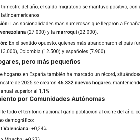
 trimestre del año, el saldo migratorio se mantuvo positivo, con
 latinoamericanos.
ión:
Las nacionalidades más numerosas que llegaron a España
venezolana
(27.000) y la
marroquí
(22.000).
ión:
En el sentido opuesto, quienes más abandonaron el país f
13.000), Colombia (12.500) y españoles (7.900).
ogares, pero más pequeños
e hogares en España también ha marcado un récord, situándos
rimestre de 2025 se crearon
46.332 nuevos hogares
, manteniend
 anual superior al
1,1%
.
miento por Comunidades Autónomas
e todo el territorio nacional ganó población al cierre del año, c
mo demográfico:
t Valenciana:
+0,34%
-La Mancha:
+0,27%