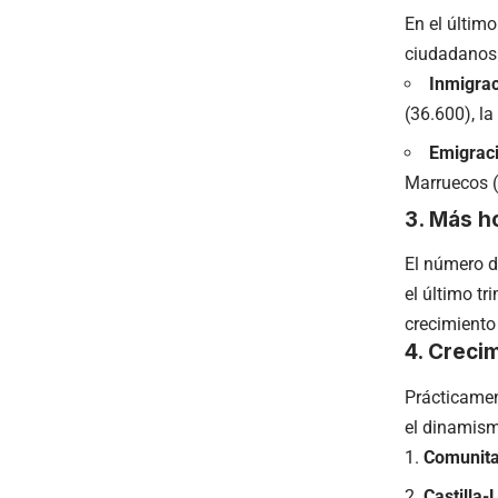
En el último
ciudadanos
Inmigrac
(36.600), la
Emigrac
Marruecos (
3. Más h
El número d
el último t
crecimiento
4. Creci
Prácticament
el dinamis
Comunita
Castilla