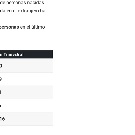
 de personas nacidas
ida en el extranjero ha
personas
en el último
n Trimestral
0
9
1
6
16