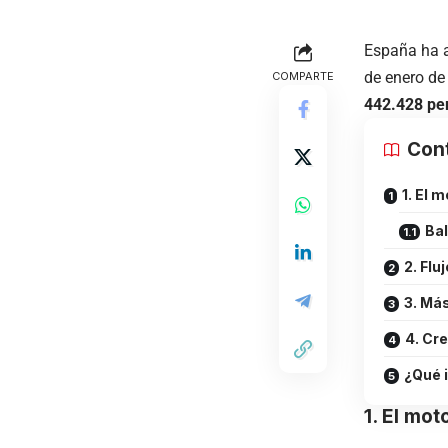
España ha a
de enero de
COMPARTE
442.428 pe
Con
1. El 
Bal
2. Flu
3. Má
4. Cr
¿Qué 
1. El mot