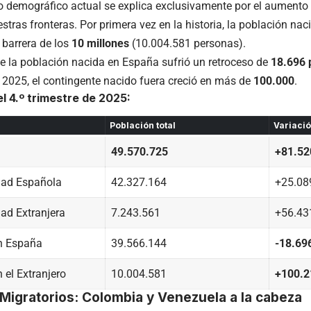
 demográfico actual se explica exclusivamente por el aumento
stras fronteras. Por primera vez en la historia, la población nac
 barrera de los
10 millones
(10.004.581 personas).
e la población nacida en España sufrió un retroceso de
18.696 
e 2025, el contingente nacido fuera creció en más de
100.000
.
l 4.º trimestre de 2025:
Población total
Variació
49.570.725
+81.52
dad Española
42.327.164
+25.08
ad Extranjera
7.243.561
+56.43
n España
39.566.144
-18.69
 el Extranjero
10.004.581
+100.2
s Migratorios: Colombia y Venezuela a la cabeza