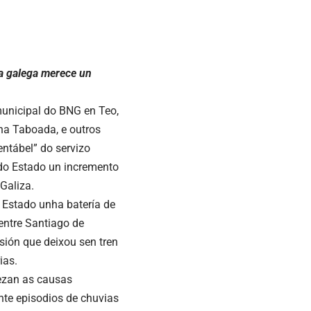
ía galega merece un
unicipal do BNG en Teo,
na Taboada, e outros
entábel” do servizo
 do Estado un incremento
Galiza.
 Estado unha batería de
 entre Santiago de
sión que deixou sen tren
ias.
ñezan as causas
nte episodios de chuvias