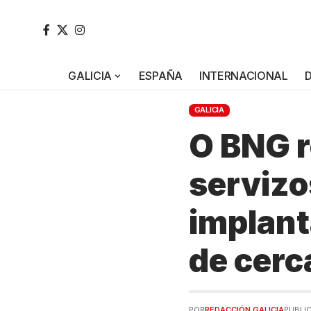
GALICIA
ESPAÑA
INTERNACIONAL
GALICIA
O BNG r
servizos
implant
de cerc
POR
REDACCIÓN GALICIA
PUBLIC