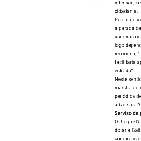
intensas, se
cidadanía.
Pola súa pa
a parada de
usuarias no
logo depend
recrimina, 
facilitaría
estrada”.
Neste senti
marcha dun 
periódica d
adversas. “O
Servizo de 
O Bloque Na
dotar á Gali
comarcas e 