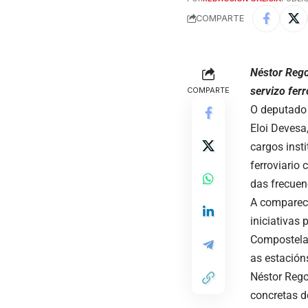
COMPARTE
Néstor Rego
servizo ferr
COMPARTE
O deputado
Eloi Devesa
cargos inst
ferroviario
das frecuen
A comparece
iniciativas 
Compostela 
as estación
Néstor Rego
concretas d