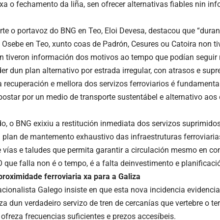
xa o fechamento da liña, sen ofrecer alternativas fiables nin in
rte o portavoz do BNG en Teo, Eloi Devesa, destacou que “duran
 Osebe en Teo, xunto coas de Padrón, Cesures ou Catoira non tiv
n tiveron información dos motivos ao tempo que podían seguir 
er dun plan alternativo por estrada irregular, con atrasos e sup
“a recuperación e mellora dos servizos ferroviarios é fundamenta
 apostar por un medio de transporte sustentábel e alternativo a
do, o BNG exixiu a restitución inmediata dos servizos suprimido
plan de mantemento exhaustivo das infraestruturas ferroviaria
e vías e taludes que permita garantir a circulación mesmo en c
 que falla non é o tempo, é a falta deinvestimento e planificaci
proximidade ferroviaria
xa para a Galiza
cionalista Galego insiste en que esta nova incidencia evidenci
za dun verdadeiro servizo de tren de cercanías que vertebre o ter
ofreza frecuencias suficientes e prezos accesíbeis.