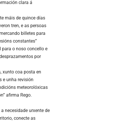
formación clara á
te máis de quince días
eron tren, e as persoas
mercando billetes para
resións constantes”
l para o noso concello e
os desprazamentos por
s, xunto coa posta en
s e unha revisión
ondicións meteorolóxicas
ón” afirma Rego.
a a necesidade urxente de
ritorio, conecte as