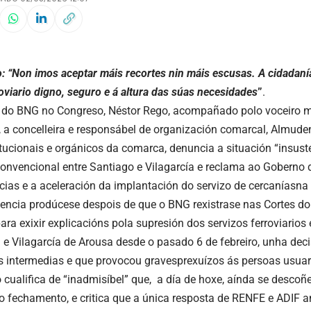
: “Non imos aceptar máis recortes nin máis escusas. A cidadan
oviario digno, seguro e á altura das súas necesidades
”
.
 do BNG no Congreso, Néstor Rego, acompañado polo voceiro m
, a concelleira e responsábel de organización comarcal, Almude
itucionais e orgánicos da comarca, denuncia a situación “insust
 convencional entre Santiago e Vilagarcía e reclama ao Goberno
cias e a aceleración da implantación do servizo de cercaníasna 
ncia prodúcese despois de que o BNG rexistrase nas Cortes do
para exixir explicacións pola supresión dos servizos ferroviarios
e Vilagarcía de Arousa desde o pasado 6 de febreiro, unha deci
s intermedias e que provocou gravesprexuízos ás persoas usuar
 cualifica de “inadmisíbel” que, a día de hoxe, aínda se desco
o fechamento, e critica que a única resposta de RENFE e ADIF a