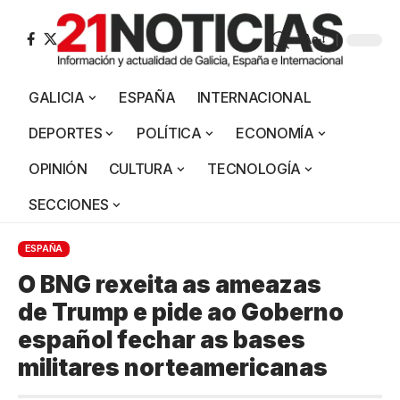
Aa
GALICIA
ESPAÑA
INTERNACIONAL
DEPORTES
POLÍTICA
ECONOMÍA
OPINIÓN
CULTURA
TECNOLOGÍA
SECCIONES
ESPAÑA
O BNG rexeita as ameazas
de Trump e pide ao Goberno
español fechar as bases
militares norteamericanas