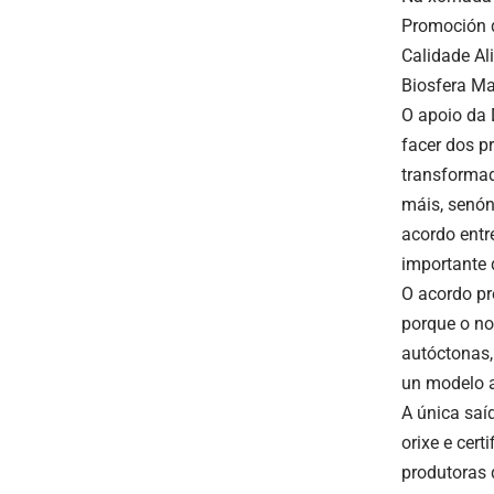
Promoción d
Calidade Al
Biosfera Ma
O apoio da 
facer dos p
transformad
máis, senón
acordo entr
importante 
O acordo pr
porque o no
autóctonas,
un modelo a
A única saíd
orixe e cert
produtoras 