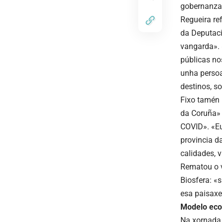
gobernanza,
Regueira re
da Deputaci
vangarda». 
públicas no
unha persoa
destinos, s
Fixo tamén 
da Coruña» 
COVID». «Eu
provincia d
calidades, v
Rematou o v
Biosfera: «
esa paisaxe
Modelo eco
Na xornada 