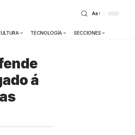
Aa
CULTURA
TECNOLOGÍA
SECCIONES
efende
gado á
das