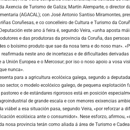
a Axencia de Turismo de Galiza; Martín Alemparte, o director 
imentaria (AGACAL); con José Antonio Santiso Miramontes, pre
riñas Coruñesas, e co concelleiro de Cultura e Turismo da Coru
Deputación este ano á feira é, segundo Veira, «unha aposta mái
rodutores e das produtoras da provincia da Coruña, das persoas
es o boísimo produto que sae da nosa terra e do noso mar». «
 reafirmada neste ano de incertezas e de dificultades derivada
e a Unión Europea e o Mercosur; por iso o noso apoio a vosa vis
que nunca».
esenta para a agricultura ecolóxica galega, segundo a deputad
so sector, o modelo ecolóxico galego, de pequena explotación fa
 pastoreo e de estándares rigorosos está en posición especialme
groindustrial de grande escala e con menores exixencias ambien
a viábel a esa situación pasa, segundo Veira, «por reforzar a di
ificación ecolóxica ante o consumidor». Nese esforzo, afirmou, «
da nosa provincia terán como aliada á área de Turismo e Cadea