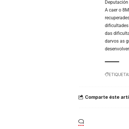
Deputación
A caer o 8M
recuperades
dificultade
das dificul
darvos as g
desenvolve
ETIQUETA
Comparte éste artí