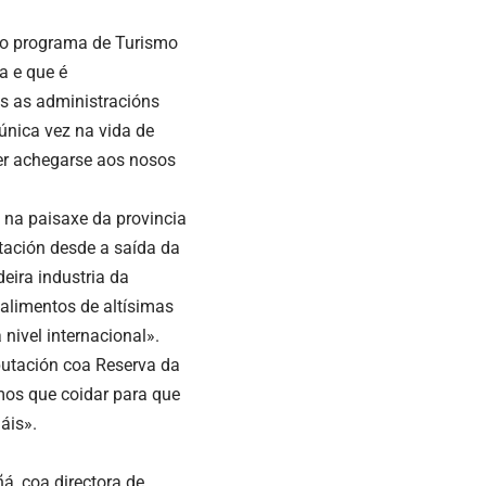
 do programa de
Turismo
a e que é
s as administracións
nica vez na vida de
rer achegarse aos nosos
 na paisaxe da provincia
tación desde a saída da
eira industria da
 alimentos de altísimas
 nivel internacional».
putación coa Reserva da
mos que coidar para que
áis».
á, coa directora de