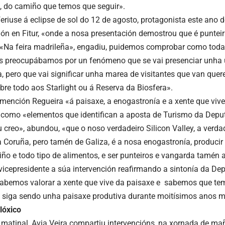
 do camiño que temos que seguir».
feriuse á eclipse de sol do 12 de agosto, protagonista este ano
ón en Fitur, «onde a nosa presentación demostrou que é punteir
«Na feira madrileña», engadiu, puidemos comprobar como toda
s preocupábamos por un fenómeno que se vai presenciar unha ú
, pero que vai significar unha marea de visitantes que van que
obre todo aos Starlight ou á Reserva da Biosfera».
mención Regueira «á paisaxe, a enogastronía e a xente que vive
como «elementos que identifican a aposta de Turismo da Depu
 creo», abundou, «que o noso verdadeiro Silicon Valley, a verdad
a Coruña, pero tamén de Galiza, é a nosa enogastronía, producir
iño e todo tipo de alimentos, e ser punteiros e vangarda tamén a
icepresidente a súa intervención reafirmando a sintonía da De
sabemos valorar a xente que vive da paisaxe e sabemos que te
 siga sendo unha paisaxe produtiva durante moitísimos anos m
lóxico
matinal, Avia Veira compartiu intervencións, na xornada de mañ