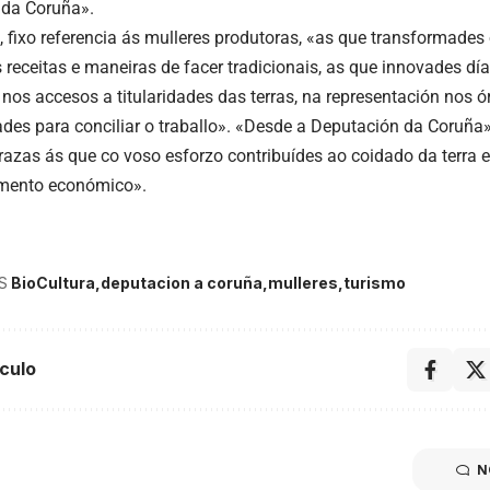
 da Coruña».
, fixo referencia ás mulleres produtoras, «as que transformades
 receitas e maneiras de facer tradicionais, as que innovades día
s nos accesos a titularidades das terras, na representación nos 
tades para conciliar o traballo». «Desde a Deputación da Coruñ
razas ás que co voso esforzo contribuídes ao coidado da terra 
mento económico».
S
BioCultura
deputacion a coruña
mulleres
turismo
culo
N