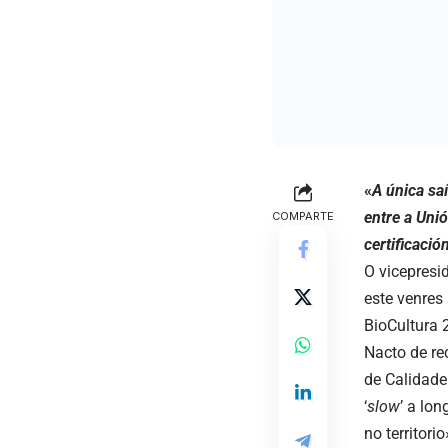
«
A única saí
entre a Uni
COMPARTE
certificaci
O vicepresi
este venres
BioCultura 
Nacto de re
de Calidade
‘
slow
’ a lo
no territor