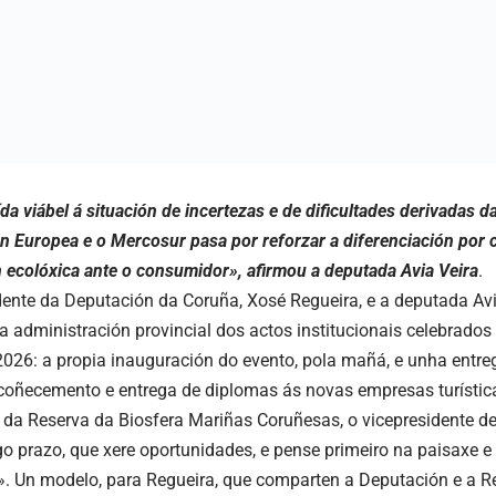
da viábel á situación de incertezas e de dificultades derivadas 
ón Europea e o Mercosur pasa por reforzar a diferenciación por c
ón ecolóxica ante o consumidor», afirmou a deputada Avia Veira
.
dente da Deputación da Coruña, Xosé Regueira, e a deputada Avi
 a administración provincial dos actos institucionais celebrados
2026: a propia inauguración do evento, pola mañá, e unha entre
coñecemento e entrega de diplomas ás novas empresas turístic
 da Reserva da Biosfera Mariñas Coruñesas, o vicepresidente d
ngo prazo, que xere oportunidades, e pense primeiro na paisaxe 
io». Un modelo, para Regueira, que comparten a Deputación e a 