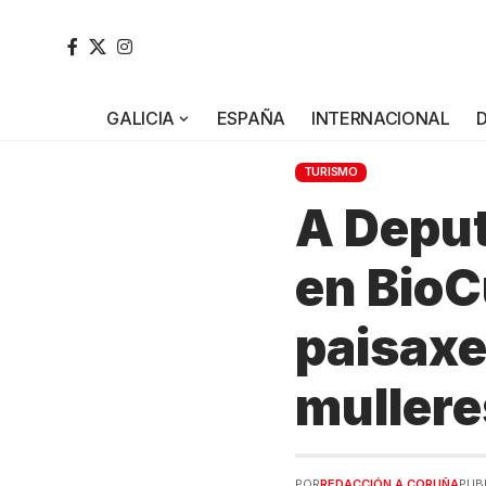
GALICIA
ESPAÑA
INTERNACIONAL
TURISMO
A Deput
en BioC
paisaxe
mullere
POR
REDACCIÓN A CORUÑA
PUB