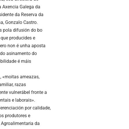
da Axencia Galega da
sidente da Reserva da
ña, Gonzalo Castro.
s pola difusión do bo
 que producides e
Pero non é unha aposta
s do asinamento do
ibilidade é máis
a, «moitas ameazas,
miliar, razas
nte vulnerábel fronte a
tais e laborais».
ferenciación por calidade,
os produtores e
 Agroalimentaria da