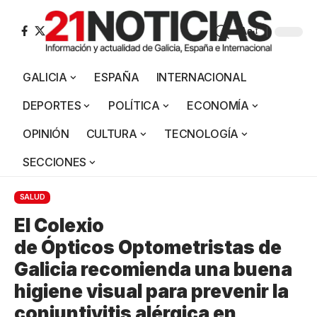
Aa
GALICIA
ESPAÑA
INTERNACIONAL
DEPORTES
POLÍTICA
ECONOMÍA
OPINIÓN
CULTURA
TECNOLOGÍA
SECCIONES
SALUD
El Colexio
de Ópticos Optometristas de
Galicia recomienda una buena
higiene visual para prevenir la
conjuntivitis alérgica en