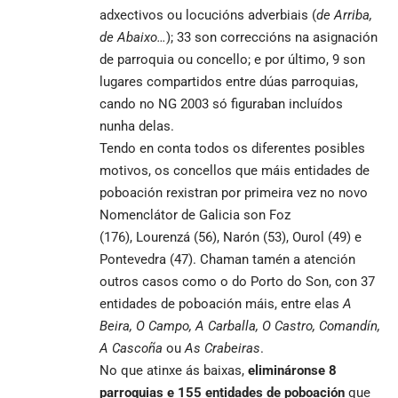
adxectivos ou locucións adverbiais (
de Arriba,
de Abaixo…
); 33 son correccións na asignación
de parroquia ou concello; e por último, 9 son
lugares compartidos entre dúas parroquias,
cando no NG 2003 só figuraban incluídos
nunha delas.
Tendo en conta todos os diferentes posibles
motivos, os concellos que máis entidades de
poboación rexistran por primeira vez no novo
Nomenclátor de Galicia son Foz
(176), Lourenzá (56), Narón (53), Ourol (49) e
Pontevedra (47). Chaman tamén a atención
outros casos como o do Porto do Son, con 37
entidades de poboación máis, entre elas
A
Beira, O Campo, A Carballa, O Castro, Comandín,
A Cascoña
ou
As Crabeiras
.
No que atinxe ás baixas,
elimináronse 8
parroquias e 155 entidades de poboación
que