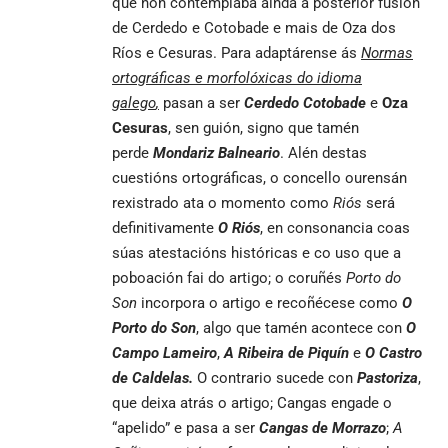
que non contemplaba aínda a posterior fusión
de Cerdedo e Cotobade e mais de Oza dos
Ríos e Cesuras. Para adaptárense ás
Normas
ortográficas e morfolóxicas do idioma
galego
,
pasan a ser
Cerdedo Cotobade
e
Oza
Cesuras
, sen guión, signo que tamén
perde
Mondariz Balneario
. Alén destas
cuestións ortográficas, o concello ourensán
rexistrado ata o momento como
Riós
será
definitivamente
O Riós
, en consonancia coas
súas atestacións históricas e co uso que a
poboación fai do artigo; o coruñés
Porto do
Son
incorpora o artigo e recoñécese como
O
Porto do Son
, algo que tamén acontece con
O
Campo Lameiro
,
A Ribeira de Piquín
e
O Castro
de Caldelas.
O contrario sucede con
Pastoriza
,
que deixa atrás o artigo; Cangas engade o
“apelido” e pasa a ser
Cangas
de Morrazo
;
A