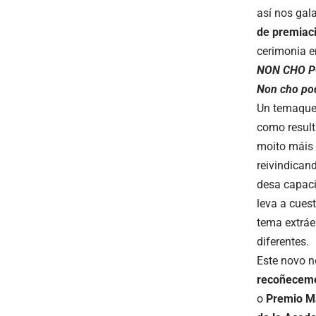
así nos gal
de
premiac
cerimonia 
NON CHO P
Non cho po
Un temaque 
como resul
moito máis 
reivindican
desa capaci
leva a cues
tema extráe
diferentes.
Este novo 
recoñecem
o
Premio M