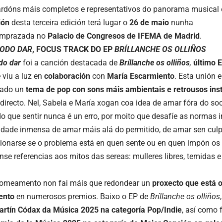
ardóns máis completos e representativos do panorama musical 
ión
desta terceira edición terá lugar o
26 de maio
nunha
emprazada no
Palacio de Congresos de IFEMA de Madrid
.
ODO DAR
, FOCUS TRACK DO EP
BRÍLLANCHE OS OLLIÑOS
do dar
foi a canción destacada de
Bríllanche os olliños
,
último 
viu a luz en
colaboración
con
María
Escarmiento
. Esta unión 
tado un
tema de pop con sons máis ambientais e retrousos ins
directo. Nel, Sabela e María xogan coa idea de amar fóra do so
do que sentir nunca é un erro, por moito que desafíe as normas
dade inmensa de amar máis alá do permitido, de amar sen culp
tionarse se o problema está en quen sente ou en quen impón os 
nse referencias aos mitos das sereas: mulleres libres, temidas e
nomeamento non fai máis que redondear un
proxecto que está
o
ento
en numerosos premios. Baixo o EP de
Bríllanche os
olliños
artín
Códax
da
Música
2025 na categoría Pop/
Indie
, así como 