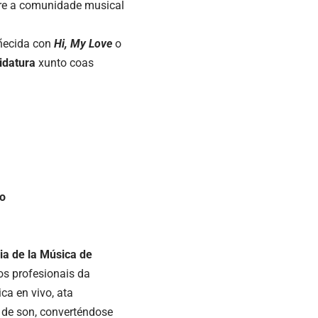
ntre a comunidade musical
oñecida con
Hi
,
My
Love
o
idatura
xunto coas
mo
a de la Música de
dos profesionais da
ca en vivo, ata
 de son, converténdose