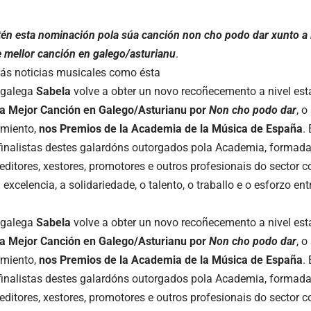
btén esta nominación pola súa canción non cho podo dar xunto a
e mellor canción en galego/asturianu
.
ás noticias musicales como ésta
 galega
Sabela
volve a obter un novo recoñecemento a nivel est
a a Mejor Canción en Galego/Asturianu por
Non cho podo dar
, 
rmiento,
nos Premios de la Academia de la Música de España
.
finalistas destes galardóns outorgados pola Academia, formada p
editores, xestores, promotores e outros profesionais do sector co
excelencia, a solidariedade, o talento, o traballo e o esforzo e
 galega
Sabela
volve a obter un novo recoñecemento a nivel est
a a Mejor Canción en Galego/Asturianu por
Non cho podo dar
, 
rmiento,
nos Premios de la Academia de la Música de España
.
finalistas destes galardóns outorgados pola Academia, formada p
editores, xestores, promotores e outros profesionais do sector co