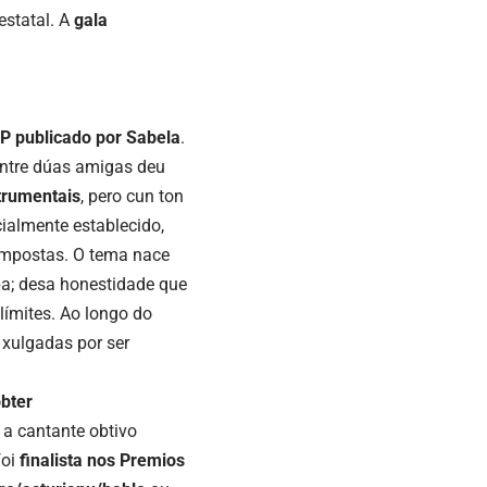
estatal. A
gala
EP publicado por Sabela
.
entre dúas amigas deu
trumentais
, pero cun ton
cialmente establecido,
 impostas. O tema nace
a; desa honestidade que
límites. Ao longo do
 xulgadas por ser
bter
, a cantante obtivo
foi
finalista nos Premios