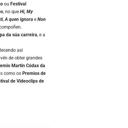
po
ou
Festival
os
, no que
Hi, My
ti
,
A quen ignora
e
Non
o compoñen.
apa da
súa
carreira
, e a
alecendo así
, vén de obter grandes
remio Martín
Códax
da
óns como os
Premios de
tival de Videoclips de