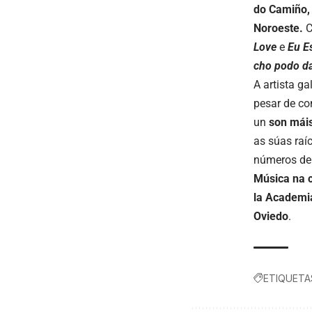
do
Camiño
Noroeste.
C
Love
e
Eu E
cho podo d
A artista g
pesar de co
un
son
mái
as súas raí
números de 
Música
na
c
la Academi
Oviedo
.
ETIQUETA