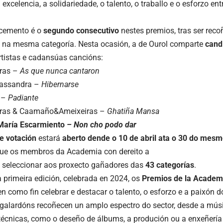
excelencia, a solidariedade, o talento, o traballo e o esforzo e
ecemento é o
segundo consecutivo
nestes premios, tras ser rec
na mesma categoría. Nesta ocasión, a de Ourol comparte
cand
rtistas e cadansúas cancións:
ras –
As que nunca cantaron
 Cassandra –
Hibernarse
a –
Padiante
iras & Caamaño&Ameixeiras –
Ghatiña
Mansa
María
Escarmiento
– Non cho podo dar
e votación
estará
aberto
dende o 10 de abril ata o 30 do mes
que os membros da Academia con dereito a
 seleccionar aos proxecto gañadores das
43 categorías
.
 primeira edición, celebrada en 2024, os
Premios de la Academi
n como fin celebrar e destacar o talento, o esforzo e a paixón 
galardóns recoñecen un amplo espectro do sector, desde a músi
 técnicas, como o deseño de álbums, a produción ou a enxeñería