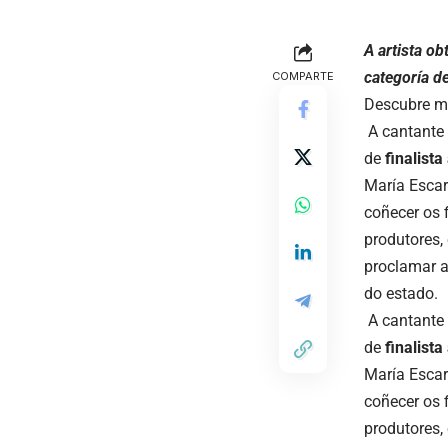
A artista o
categoría d
COMPARTE
Descubre m
A cantante
de
finalist
María Esca
coñecer os 
produtores, 
proclamar a 
do estado.
A cantante
de
finalist
María Esca
coñecer os 
produtores, 