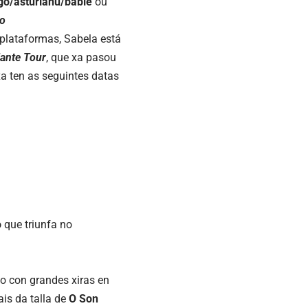
go/
asturianu
/bable
ou
o
plataformas, Sabela está
lante
Tour
, que xa pasou
a ten as seguintes datas
o
que triunfa no
o con grandes xiras en
ais da talla de
O Son