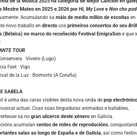
emia de la Música
2025 na categoría de
Mejor
Canción en gale
s Mestre Mateo en 2025 e 2026 por
Hi
,
My
Love
e
Non cho pod
ivamente. Acumulando xa
máis de medio millón de escoitas
en 
ste novo traballo en
directo
cos
primeiros concertos do seu
Bril
s (Bélxica) no
marco do recoñecido
Festival
EmigraSon
e que x
:
LANTE TOUR
Conservera · Viveiro (Lugo)
cia Fest · Vigo
ival de la Luz · Boimorto (A Coruña)
E SABELA
l é unha das caras visibles desta nova onda de
pop electrónic
sical actual. Coas súas tinguiduras animadas e bailables,
verteuse xa no
gran
alicerce
deste
xénero
en Galicia.
ncións acumulan
centos
de miles de
reproducións
, conquistand
rtantes salas
ao
longo de España e de Galicia
, así como festiv