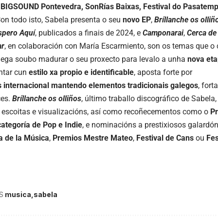
, BIGSOUND Pontevedra,
SonRías
Baixas,
Festival do
Pasatem
on todo isto, Sabela presenta o seu
novo
EP
,
Bríllanche os olliñ
spero Aquí
, publicados a finais de 2024, e
Camponarai
,
Cerca de 
ar
, en colaboración con María Escarmiento, son os temas que 
alega soubo madurar o seu proxecto para levalo a unha
nova et
ntar cun
estilo
xa
propio e identificable
,
aposta forte por
s
internacional
mantendo
elementos
tradicionais
galegos
, fort
ces.
Bríllanche os olliños
, último traballo discográfico de Sabela
escoitas e visualizacións, así como recoñecementos como o
P
ategoría de Pop e Indie
, e nominacións a prestixiosos galard
a de la Música
,
Premios Mestre Mateo
,
Festival de
Cans
ou
Fes
S
musica
sabela