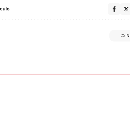
culo
N