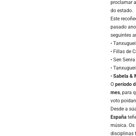
proclamar a 
do estado.
Este recoñ
pasado ano 
seguintes a
• Tanxuguei
• Fillas de
• Sen Senr
• Tanxugue
•
Sabela & 
O
período d
mes
, para 
voto poidan
Desde a súa
España
teñe
música. Os 
disciplinas