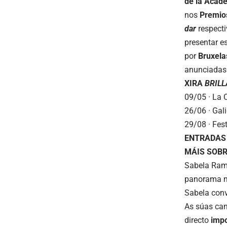
de la Acad
nos
Premio
dar
respect
presentar e
por
Bruxela
anunciadas
XIRA
BRIL
09/05 · La 
26/06 · Gali
29/08 · Fest
ENTRADAS
MÁIS SOBR
Sabela Rami
panorama mu
Sabela con
As súas ca
directo
impo