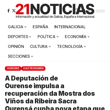
Aa
GALICIA
ESPAÑA
INTERNACIONAL
DEPORTES
POLÍTICA
ECONOMÍA
OPINIÓN
CULTURA
TECNOLOGÍA
SECCIONES
OURENSE
GASTRONOMÍA
A Deputación de
Ourense impulsa a
recuperación da Mostra dos
Viños da Ribeira Sacra
Ourensá cunha nova etapa que