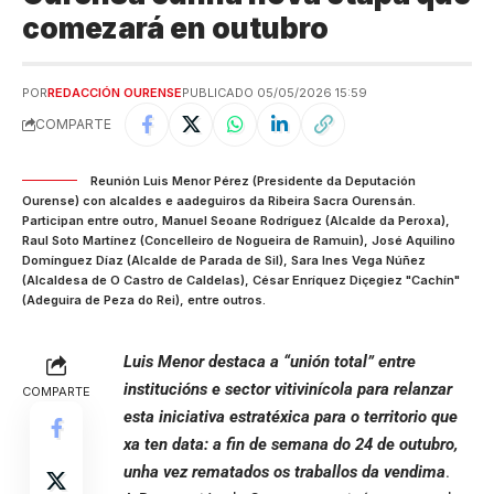
comezará en outubro
POR
REDACCIÓN OURENSE
PUBLICADO 05/05/2026 15:59
COMPARTE
Reunión Luis Menor Pérez (Presidente da Deputación
Ourense) con alcaldes e aadeguiros da Ribeira Sacra Ourensán.
Participan entre outro, Manuel Seoane Rodríguez (Alcalde da Peroxa),
Raul Soto Martínez (Concelleiro de Nogueira de Ramuin), José Aquilino
Domínguez Díaz (Alcalde de Parada de Sil), Sara Ines Vega Núñez
(Alcaldesa de O Castro de Caldelas), César Enríquez Diçegiez "Cachín"
(Adeguira de Peza do Rei), entre outros.
Luis Menor destaca a “unión total” entre
institucións e sector vitivinícola para relanzar
COMPARTE
esta iniciativa estratéxica para o territorio que
xa ten data: a fin de semana do 24 de outubro,
unha vez rematados os traballos da vendima
.