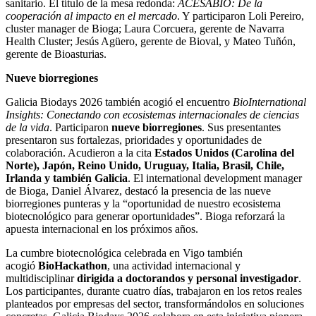
sanitario. El título de la mesa redonda:
ACESABIO: De la
cooperación al impacto en el mercado
. Y participaron Loli Pereiro,
cluster manager de Bioga; Laura Corcuera, gerente de Navarra
Health Cluster; Jesús Agüero, gerente de Bioval, y Mateo Tuñón,
gerente de Bioasturias.
Nueve biorregiones
Galicia Biodays 2026 también acogió el encuentro
BioInternational
Insights: Conectando con ecosistemas internacionales de ciencias
de la vida
. Participaron
nueve biorregiones
. Sus presentantes
presentaron sus fortalezas, prioridades y oportunidades de
colaboración. Acudieron a la cita
Estados Unidos (Carolina del
Norte), Japón, Reino Unido, Uruguay, Italia, Brasil, Chile,
Irlanda y también Galicia
. El international development manager
de Bioga, Daniel Álvarez, destacó la presencia de las nueve
biorregiones punteras y la “oportunidad de nuestro ecosistema
biotecnológico para generar oportunidades”. Bioga reforzará la
apuesta internacional en los próximos años.
La cumbre biotecnológica celebrada en Vigo también
acogió
BioHackathon
, una actividad internacional y
multidisciplinar
dirigida a doctorandos y personal investigador
.
Los participantes, durante cuatro días, trabajaron en los retos reales
planteados por empresas del sector, transformándolos en soluciones