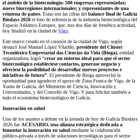
el ámbito de la biotecnología: 500 empresas representadas;
nueve biorregiones internacionales; y representantes de una
veintena de países
. Estas son las cifras del
balance final de Galicia
Biodays 2026
el foro de referencia de la industria biotecnológica del
Espacio Atlántico Europeo, que, tras dos días de frenética actividad,
hoy finalizó en la ciudad de
Vigo
.
Este marco creado en el corazón de la ciudad de Vigo, según
destacó José Manuel López Vilariño,
presidente del Clúster
Tecnolóxico Empresarial das Ciencias da Vida (Bioga),
entidad
organizadora, logró “
crear un entorno ideal
para que el sector
biotecnológico estableciese contactos, generase negocio y
ofreciese la posibilidad de desarrollar nuevos proyectos e
iniciativas de futuro”
. El presidente de Bioga aprovechó la
oportunidad para agradecer el apoyo de Zona Franca de Vigo, de la
Xunta de Galicia, del Ministerio de Ciencia, Innovación y
Universidades, y del Concello de Vigo. Y para felicitar también a
todo el ecosistema biotecnológico de Galicia.
Innovación en salud
Uno de los asuntos a debate en la jornada de hoy de Galicia Biodays
2026 fue
ACESABIO, una alianza estratégica dedicada a
fomentar la innovación en salud
mediante la colaboración
público-privada a través de soluciones tecnológicas para el sector