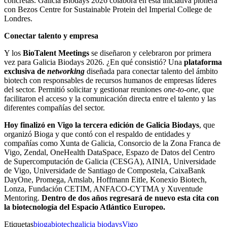
concretas. Galicia Biodays 2026 colabora en esta iniciativa pionera
con Bezos Centre for Sustainable Protein del Imperial College de
Londres.
Conectar talento y empresa
Y los
BioTalent Meetings
se diseñaron y celebraron por primera
vez para Galicia Biodays 2026. ¿En qué consistió? Una
plataforma
exclusiva de
networking
diseñada para conectar talento del ámbito
biotech con responsables de recursos humanos de empresas líderes
del sector. Permitió solicitar y gestionar reuniones
one-to-one
, que
facilitaron el acceso y la comunicación directa entre el talento y las
diferentes compañías del sector.
Hoy finalizó en Vigo la tercera edición de Galicia Biodays
, que
organizó Bioga y que contó con el respaldo de entidades y
compañías como Xunta de Galicia, Consorcio de la Zona Franca de
Vigo, Zendal, OneHealth DataSpace, Espazo de Datos del Centro
de Supercomputación de Galicia (CESGA), AINIA, Universidade
de Vigo, Universidade de Santiago de Compostela, CaixaBank
DayOne, Promega, Amslab, Hoffmann Eitle, Konexio Biotech,
Lonza, Fundación CETIM, ANFACO-CYTMA y Xuventude
Mentoring.
Dentro de dos años regresará de nuevo esta cita con
la biotecnología del Espacio Atlántico Europeo.
Etiquetas
bioga
biotech
galicia biodays
Vigo