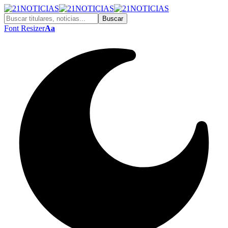
Font Resizer
Aa