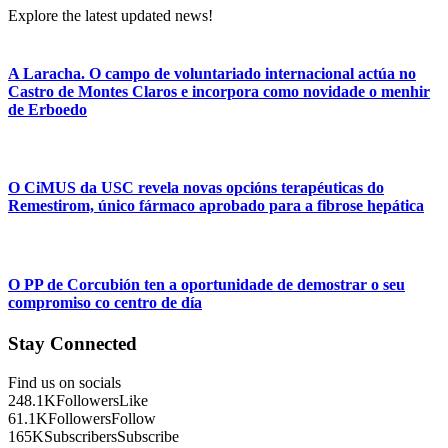
Explore the latest updated news!
A Laracha. O campo de voluntariado internacional actúa no
Castro de Montes Claros e incorpora como novidade o menhir
de Erboedo
O CiMUS da USC revela novas opcións terapéuticas do
Remestirom, único fármaco aprobado para a fibrose hepática
O PP de Corcubión ten a oportunidade de demostrar o seu
compromiso co centro de día
Stay Connected
Find us on socials
248.1K
Followers
Like
61.1K
Followers
Follow
165K
Subscribers
Subscribe