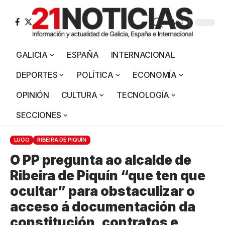
Aa
GALICIA
ESPAÑA
INTERNACIONAL
DEPORTES
POLÍTICA
ECONOMÍA
OPINIÓN
CULTURA
TECNOLOGÍA
SECCIONES
LUGO
RIBEIRA DE PIQUÍN
O PP pregunta ao alcalde de
Ribeira de Piquín “que ten que
ocultar” para obstaculizar o
acceso á documentación da
constitución, contratos e