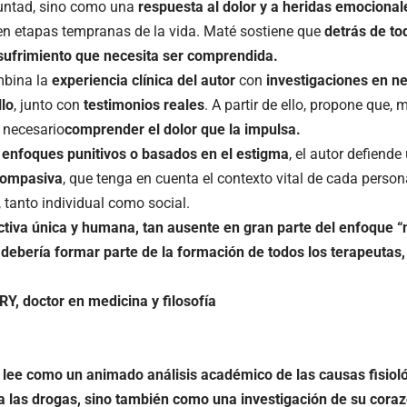
luntad, sino como una
respuesta al dolor y a heridas emocional
en etapas tempranas de la vida. Maté sostiene que
detrás de to
 sufrimiento que necesita ser comprendida.
mbina la
experiencia clínica del autor
con
investigaciones en ne
llo
, junto con
testimonios reales
. A partir de ello, propone que,
s necesario
comprender el dolor que la impulsa.
enfoques punitivos o basados en el estigma
, el autor defiende
compasiva
, que tenga en cuenta el contexto vital de cada person
 tanto individual como social.
tiva única y humana, tan ausente en gran parte del enfoque 
 debería formar parte de la formación de todos los terapeutas,
, doctor en medicina y filosofía
 lee como un animado análisis académico de las causas fisioló
 a las drogas, sino también como una investigación de su cora