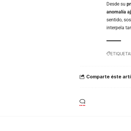
Desde su
p
anomalía a
sentido, so
interpela t
ETIQUETA
Comparte éste artí