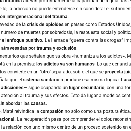
la infancia
alteran profundamente la capacidad de regular las 
ello, la adicción no puede entenderse sin considerar el sufrimie
ón intergeneracional del trauma
.
ravedad de la
crisis de opioides
en países como Estados Unidos,
o número de muertes por sobredosis, la respuesta social y polít
 el enfoque punitivo.
La llamada “guerra contra las drogas” im
 atravesadas por trauma y exclusión
.
mentarios que señalan que su obra «humaniza a los adictos», M
tá en la premisa:
los adictos ya son humanos
. Lo que denuncia
los convierte en un
“otro”
separado, sobre el que se
proyecta jui
ñala que el
sistema sanitario
reproduce esa misma lógica.
La
sa
s
adicciones
— sigue ocupando un
lugar secundario,
con una fo
 atención al trauma y sus efectos. Esto da lugar a modelos cen
in abordar las causas.
o, Maté reivindica la
compasión
no sólo como una postura ética
lacional.
La recuperación pasa por comprender el dolor, reconstr
 la relación con uno mismo dentro de un proceso sostenido en e