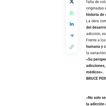
falta de vo
originadas 
historia de
La obra co
del desarro
adicción, e
Frente a los
humana y 
la sanación,
«Su perspec
adicciones,
médicos».
BRUCE PERRY
«No solo se
la adicción