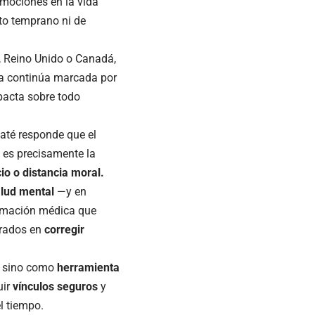
emociones en la vida
nto temprano ni de
 Reino Unido o Canadá,
ica continúa marcada por
pacta sobre todo
até responde que el
 es precisamente la
cio o distancia moral.
lud mental
—y en
rmación médica que
trados en
corregir
, sino como
herramienta
uir
vínculos seguros
y
l tiempo.