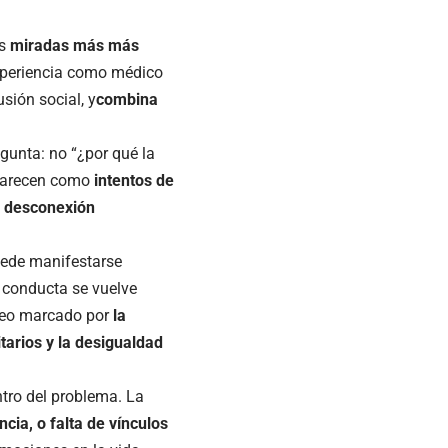
as
miradas más más
experiencia como médico
sión social, y
combina
egunta: no “¿por qué la
aparecen como
intentos de
la desconexión
uede manifestarse
a conducta se vuelve
neo marcado por
la
itarios y la desigualdad
ntro del problema. La
ncia, o falta de vínculos