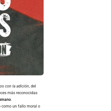
os con la adición
,
del
voces más reconocidas
 humano
.
 como un fallo moral o