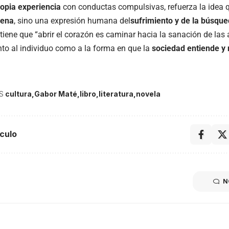
ropia experiencia
con conductas compulsivas, refuerza la idea q
jena
, sino una expresión humana del
sufrimiento y de la búsque
stiene que “abrir el corazón es caminar hacia la sanación de las
anto al individuo como a la forma en que la
sociedad entiende y 
S
cultura
Gabor Maté
libro
literatura
novela
culo
N