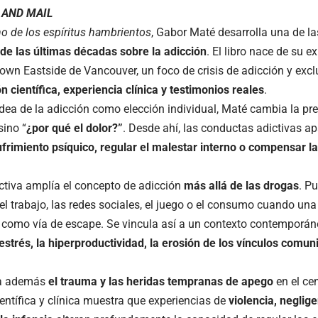
 AND MAIL
no de los espíritus hambrientos
,
Gabor Maté
desarrolla una de l
 de las últimas décadas sobre la adicción
. El libro nace de su 
own Eastside de Vancouver, un foco de crisis de adicción y exclu
n científica, experiencia clínica y testimonios reales
.
 idea de la adicción como elección individual, Maté cambia la pr
sino “
¿por qué el dolor?”
. Desde ahí, las conductas adictivas 
sufrimiento psíquico, regular el malestar interno o compensar 
ctiva amplía el concepto de adicción
más allá de las
drogas
. P
el trabajo, las redes sociales, el juego o el consumo cuando un
como vía de escape. Se vincula así a un contexto contemporá
 estrés, la hiperproductividad, la erosión de los vínculos comun
túa además
el trauma y las heridas tempranas de apego
en el ce
entífica y clínica muestra que experiencias de
violencia, neglige