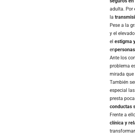
seguros en 
adulta. Por 
la
transmisi
Pese a la g
y el elevad
el
estigma y
en
personas
Ante los co
problema es
mirada que 
También se
especial la
presta poca
conductas s
Frente a ell
clínica y re
transformar