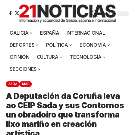
Aa
GALICIA
ESPAÑA
INTERNACIONAL
DEPORTES
POLÍTICA
ECONOMÍA
OPINIÓN
CULTURA
TECNOLOGÍA
SECCIONES
SADA
MAR
A Deputación da Coruña leva
ao CEIP Sada y sus Contornos
un obradoiro que transforma
lixo mariño en creación
artística