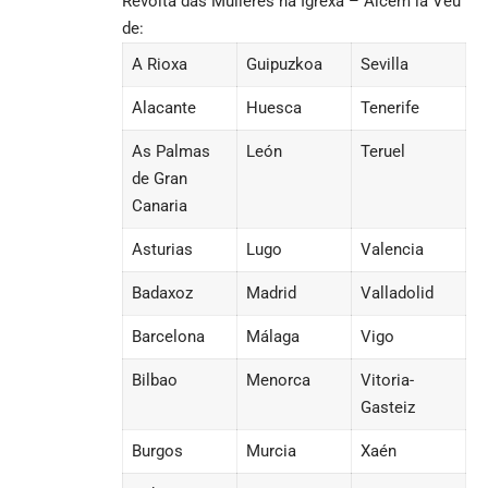
Revolta das Mulleres na Igrexa – Alcem la Veu
de:
A Rioxa
Guipuzkoa
Sevilla
Alacante
Huesca
Tenerife
As Palmas
León
Teruel
de Gran
Canaria
Asturias
Lugo
Valencia
Badaxoz
Madrid
Valladolid
Barcelona
Málaga
Vigo
Bilbao
Menorca
Vitoria-
Gasteiz
Burgos
Murcia
Xaén