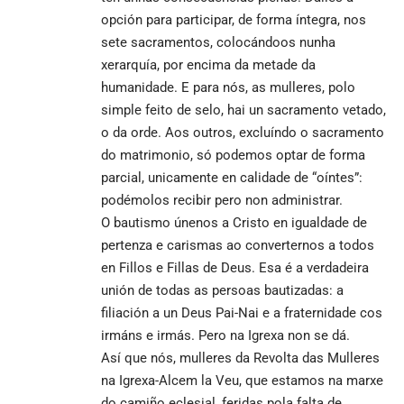
opción para participar, de forma íntegra, nos
sete sacramentos, colocándoos nunha
xerarquía, por encima da metade da
humanidade. E para nós, as mulleres, polo
simple feito de selo, hai un sacramento vetado,
o da orde. Aos outros, excluíndo o sacramento
do matrimonio, só podemos optar de forma
parcial, unicamente en calidade de “oíntes”:
podémolos recibir pero non administrar.
O bautismo únenos a Cristo en igualdade de
pertenza e carismas ao converternos a todos
en Fillos e Fillas de Deus. Esa é a verdadeira
unión de todas as persoas bautizadas: a
filiación a un Deus Pai-Nai e a fraternidade cos
irmáns e irmás. Pero na Igrexa non se dá.
Así que nós, mulleres da Revolta das Mulleres
na Igrexa-Alcem la Veu, que estamos na marxe
do camiño eclesial, feridas pola falta de