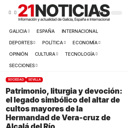
Aa
GALICIA
ESPAÑA
INTERNACIONAL
DEPORTES
POLÍTICA
ECONOMÍA
OPINIÓN
CULTURA
TECNOLOGÍA
SECCIONES
SOCIEDAD
SEVILLA
Patrimonio, liturgia y devoción:
el legado simbólico del altar de
cultos mayores de la
Hermandad de Vera-cruz de
Alcalá del Río