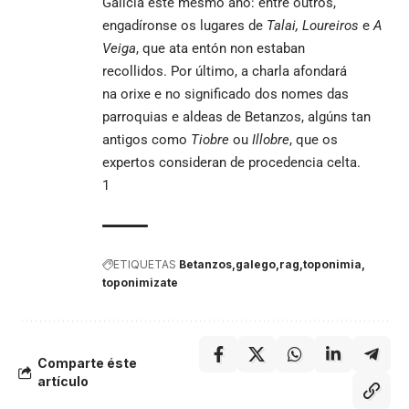
Galicia
este mesmo ano: entre outros,
engadíronse os lugares de
Talai
, Loureiros
e
A
Veiga
, que ata entón non estaban
recollidos. Por último, a charla afondará
na orixe e no significado dos nomes das
parroquias e aldeas de Betanzos, algúns tan
antigos como
Tiobre
ou
Illobre
, que os
expertos consideran de procedencia celta.
1
ETIQUETAS
Betanzos
galego
rag
toponimia
toponimizate
Comparte éste
artículo