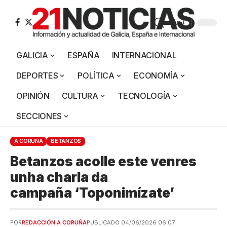
Aa
GALICIA
ESPAÑA
INTERNACIONAL
DEPORTES
POLÍTICA
ECONOMÍA
OPINIÓN
CULTURA
TECNOLOGÍA
SECCIONES
A CORUÑA
BETANZOS
Betanzos acolle este venres
unha charla da
campaña ‘Toponimízate’
POR
REDACCIÓN A CORUÑA
PUBLICADO 04/06/2026 06:07