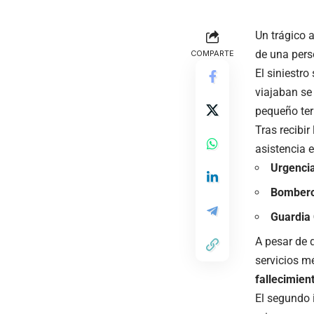
Un trágico 
de una pers
COMPARTE
El siniestro
viajaban se
pequeño ter
Tras recibir
asistencia e
Urgencia
Bombero
Guardia 
A pesar de q
servicios m
fallecimien
El segundo 