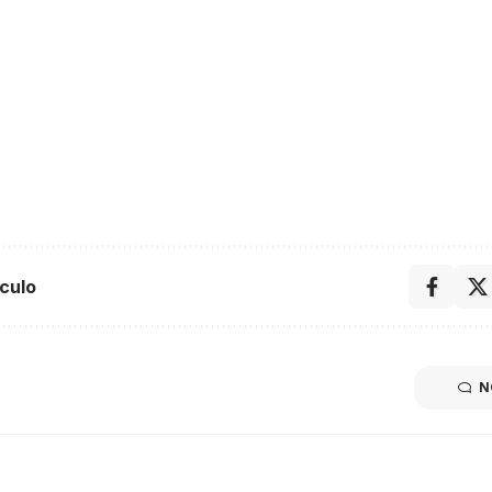
culo
N