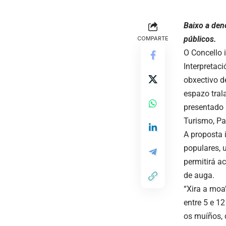
Baixo a den
públicos.
COMPARTE
O Concello 
Interpretac
obxectivo d
espazo trala
presentado 
Turismo, Pa
A proposta 
populares, 
permitirá a
de auga.
“Xira a moa
entre 5 e 1
os muíños, 