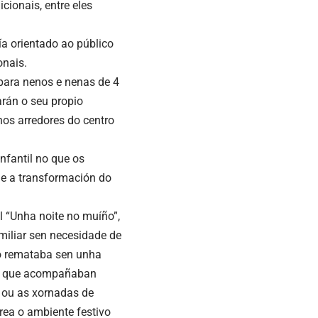
cionais, entre eles
ía orientado ao público
onais.
 para nenos e nenas de 4
arán o seu propio
nos arredores do centro
nfantil no que os
de a transformación do
 “Unha noite no muíño”,
miliar sen necesidade de
llo remataba sen unha
óns que acompañaban
s ou as xornadas de
rea o ambiente festivo