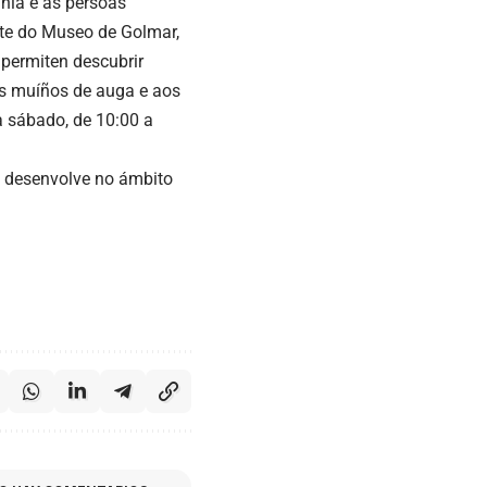
nía e ás persoas
nte do Museo de Golmar,
permiten descubrir
os muíños de auga e aos
a sábado, de 10:00 a
e desenvolve no ámbito