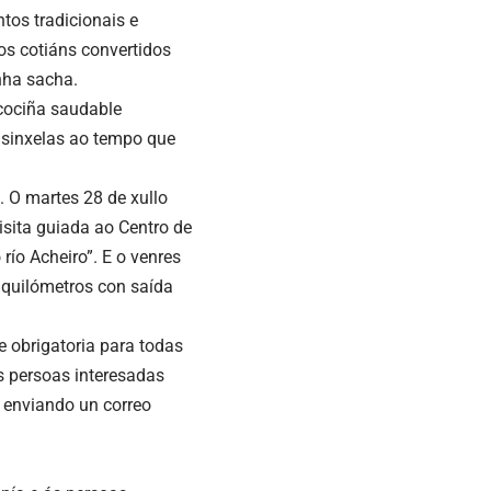
tos tradicionais e
os cotiáns convertidos
nha sacha.
 cociña saudable
s sinxelas ao tempo que
 O martes 28 de xullo
isita guiada ao Centro de
ío Acheiro”. E o venres
2 quilómetros con saída
 e obrigatoria para todas
s persoas interesadas
 enviando un correo