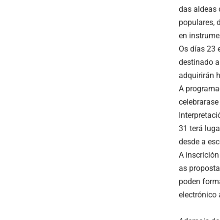
das aldeas 
populares, 
en instrume
Os días 23 
destinado a
adquirirán 
A programac
celebrarase
Interpretac
31 terá lug
desde a esc
A inscrición
as proposta
poden forma
electrónico