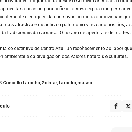
 actividades programadas, desde o Concello anímase á cidada
a aproveitar a ocasión para coñecer a nova exposición permane
centemente e enriquecida con novos contidos audiovisuais que 
 máis atractiva e didáctica o patrimonio vinculado aos ríos, a
da tradicionais da comarca. O horario de apertura é de martes 
ta co distintivo de Centro Azul, un recoñecemento ao labor qu
n ambiental e da divulgación dos valores naturais e culturais.
S
Concello Laracha
Golmar
Laracha
museo
culo