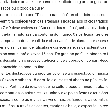
 actividades ao aire libre como o debullado do gran e xogos tradi
 sacos ou o xogo da culler.
de xullo celebrarase “Tecendo tradición”, un obradoiro de cester
ermitirá coñecer técnicas artesanais ligadas aos oficios tradici
as 7 e 9 desenvolverase “Caderno dos muíños”, unha actividade
ntrada na natureza da contorna do museo. Os participantes cre
campo a partir da recollida e observación de plantas presentes 
r a clasificalas, identificalas e coñecer as súas características.
ión continuará o xoves 16 con “Do gran ao pan”, un obradoiro i
es descubrirán o proceso tradicional de elaboración do pan, des
 obtención do produto final.
ntos destacados da programación será o espectáculo musical
á Caxoto o sábado 18 de xullo e que estará aberto ao público fa
previa. Partindo da idea de que na cultura popular ningún traba
 compartida, o artista realiza unha viaxe polas festas e reuni
dicionais como as mallas, as vendimas, os fiandóns, as colleita
muíños. A través de contos, cantigas e baile, o espectáculo rec