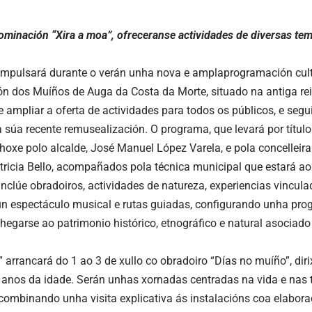
ominación “Xira a moa”, ofreceranse actividades de diversas tem
impulsará durante o verán unha nova e amplaprogramación cult
ión dos Muíños de Auga da Costa da Morte, situado na antiga rei
e ampliar a oferta de actividades para todos os públicos, e segu
 súa recente remusealización. O programa, que levará por título 
hoxe polo alcalde, José Manuel López Varela, e pola concelleira
tricia Bello, acompañados pola técnica municipal que estará ao
inclúe obradoiros, actividades de natureza, experiencias vincula
un espectáculo musical e rutas guiadas, configurando unha pr
chegarse ao patrimonio histórico, etnográfico e natural asociad
” arrancará do 1 ao 3 de xullo co obradoiro “Días no muíño”, dir
2 anos da idade. Serán unhas xornadas centradas na vida e nas
combinando unha visita explicativa ás instalacións coa elabor