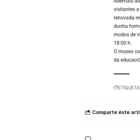
Ademais das
visitantes 
renovada re
dunha forma
modos de vi
18:00 h.
O museo con
da educació
ETIQUETA
Comparte éste artí