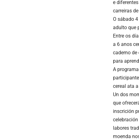
e diferentes
carreiras de
O sábado 4 
adulto que p
Entre os dí
a 6 anos ce
caderno de 
para aprende
A programac
participant
cereal ata a
Un dos mome
que ofrecer
inscrición 
celebración
labores tra
moenda nos 