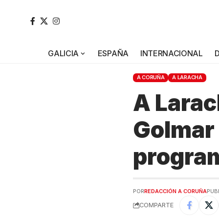
GALICIA
ESPAÑA
INTERNACIONAL
A CORUÑA
A LARACHA
A Larac
Golmar 
program
POR
REDACCIÓN A CORUÑA
PUB
COMPARTE