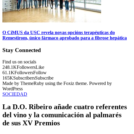
O CiMUS da USC revela novas opcións terapéuticas do
Remestirom, único fármaco aprobado para a fibrose hepática
Stay Connected
Find us on socials
248.1K
Followers
Like
61.1K
Followers
Follow
165K
Subscribers
Subscribe
Made by ThemeRuby using the Foxiz theme. Powered by
WordPress
SOCIEDAD
La D.O. Ribeiro añade cuatro referentes
del vino y la comunicación al palmarés
de sus XV Premios