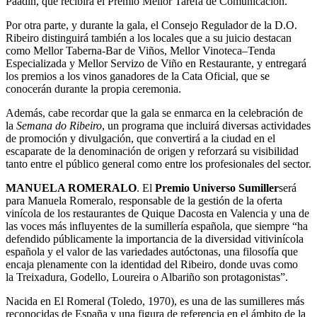
Paadín, que recibirá el Premio Mellor Tarefa de Comunicación.
Por otra parte, y durante la gala, el Consejo Regulador de la D.O.
Ribeiro distinguirá también a los locales que a su juicio destacan
como Mellor Taberna-Bar de Viños, Mellor Vinoteca–Tenda
Especializada y Mellor Servizo de Viño en Restaurante, y entregará
los premios a los vinos ganadores de la Cata Oficial, que se
conocerán durante la propia ceremonia.
Además, cabe recordar que la gala se enmarca en la celebración de
la
Semana do Ribeiro
, un programa que incluirá diversas actividades
de promoción y divulgación, que convertirá a la ciudad en el
escaparate de la denominación de origen y reforzará su visibilidad
tanto entre el público general como entre los profesionales del sector.
MANUELA ROMERALO
. El
Premio Universo Sumiller
será
para Manuela Romeralo, responsable de la gestión de la oferta
vinícola de los restaurantes de Quique Dacosta en Valencia y una de
las voces más influyentes de la sumillería española, que siempre “ha
defendido públicamente la importancia de la diversidad vitivinícola
española y el valor de las variedades autóctonas, una filosofía que
encaja plenamente con la identidad del Ribeiro, donde uvas como
la Treixadura, Godello, Loureira o Albariño son protagonistas”.
Nacida en El Romeral (Toledo, 1970), es una de las sumilleres más
reconocidas de España y una figura de referencia en el ámbito de la