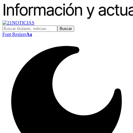
Font Resizer
Aa