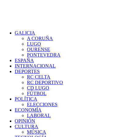
GALICIA
A CORUÑA
LUGO
OURENSE
PONTEVEDRA
ESPAÑA
INTERNACIONAL
DEPORTES
RC CELTA
RC DEPORTIVO
CD LUGO
FÚTBOL
POLÍTICA
ELECCIONES
ECONOMÍA
LABORAL
OPINIÓN
CULTURA
MÚSICA