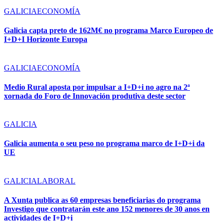
GALICIA
ECONOMÍA
Galicia capta preto de 162M€ no programa Marco Europeo de
I+D+I Horizonte Europa
GALICIA
ECONOMÍA
Medio Rural aposta por impulsar a I+D+i no agro na 2ª
xornada do Foro de Innovación produtiva deste sector
GALICIA
Galicia aumenta o seu peso no programa marco de I+D+i da
UE
GALICIA
LABORAL
A Xunta publica as 60 empresas beneficiarias do programa
Investigo que contratarán este ano 152 menores de 30 anos en
actividades de I+D+i