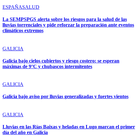
ESPAÑA
SALUD
La SEMPSPGS alerta sobre los riesgos para la salud de las
lluvias torrenciales y pide reforzar la preparación ante eventos
climáticos extremos
GALICIA
Galicia bajo cielos cubiertos y riesgo costero: se esperan
máximas de 9°C y chubascos intermitentes
GALICIA
Galicia bajo aviso por lluvias generalizadas y fuertes vientos
GALICIA
Lluvias en las Rías Baixas y heladas en Lugo marcan el primer
día del año en Galicia