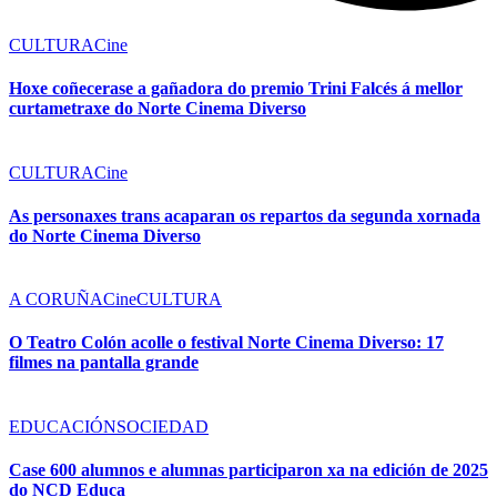
CULTURA
Cine
Hoxe coñecerase a gañadora do premio Trini Falcés á mellor
curtametraxe do Norte Cinema Diverso
CULTURA
Cine
As personaxes trans acaparan os repartos da segunda xornada
do Norte Cinema Diverso
A CORUÑA
Cine
CULTURA
O Teatro Colón acolle o festival Norte Cinema Diverso: 17
filmes na pantalla grande
EDUCACIÓN
SOCIEDAD
Case 600 alumnos e alumnas participaron xa na edición de 2025
do NCD Educa