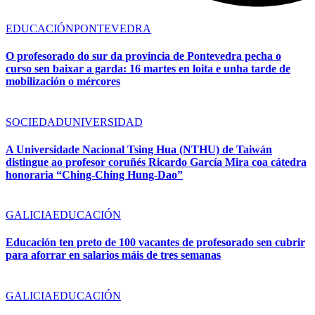
EDUCACIÓN
PONTEVEDRA
O profesorado do sur da provincia de Pontevedra pecha o
curso sen baixar a garda: 16 martes en loita e unha tarde de
mobilización o mércores
SOCIEDAD
UNIVERSIDAD
A Universidade Nacional Tsing Hua (NTHU) de Taiwán
distingue ao profesor coruñés Ricardo García Mira coa cátedra
honoraria “Ching-Ching Hung-Dao”
GALICIA
EDUCACIÓN
Educación ten preto de 100 vacantes de profesorado sen cubrir
para aforrar en salarios máis de tres semanas
GALICIA
EDUCACIÓN