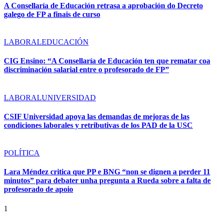
A Consellaría de Educación retrasa a aprobación do Decreto
galego de FP a finais de curso
LABORAL
EDUCACIÓN
CIG Ensino: “A Consellaría de Educación ten que rematar coa
discriminación salarial entre o profesorado de FP”
LABORAL
UNIVERSIDAD
CSIF Universidad apoya las demandas de mejoras de las
condiciones laborales y retributivas de los PAD de la USC
POLÍTICA
Lara Méndez critica que PP e BNG “non se dignen a perder 11
minutos” para debater unha pregunta a Rueda sobre a falta de
profesorado de apoio
1