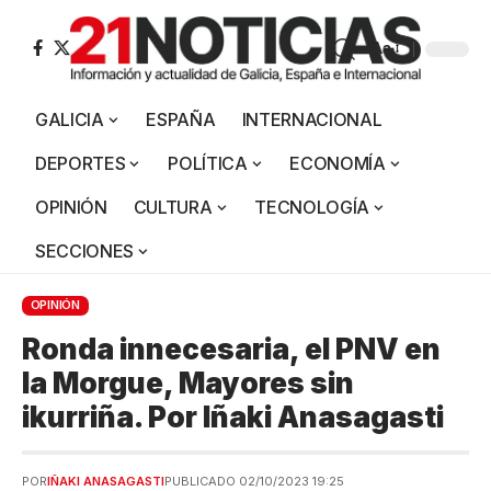
Aa
GALICIA
ESPAÑA
INTERNACIONAL
DEPORTES
POLÍTICA
ECONOMÍA
OPINIÓN
CULTURA
TECNOLOGÍA
SECCIONES
OPINIÓN
Ronda innecesaria, el PNV en
la Morgue, Mayores sin
ikurriña. Por Iñaki Anasagasti
POR
IÑAKI ANASAGASTI
PUBLICADO 02/10/2023 19:25