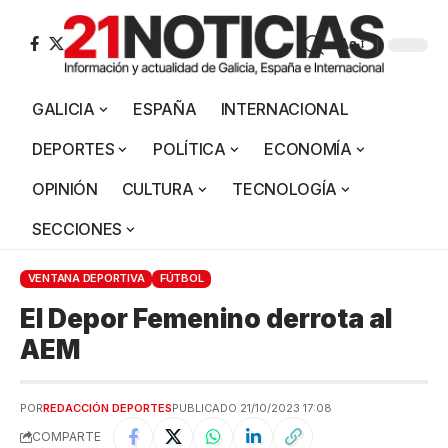
Aa
GALICIA
ESPAÑA
INTERNACIONAL
DEPORTES
POLÍTICA
ECONOMÍA
OPINIÓN
CULTURA
TECNOLOGÍA
SECCIONES
VENTANA DEPORTIVA
FÚTBOL
El Depor Femenino derrota al
AEM
POR
REDACCIÓN DEPORTES
PUBLICADO 21/10/2023 17:08
COMPARTE