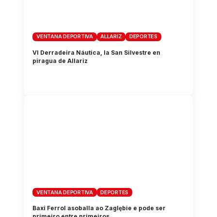
VENTANA DEPORTIVA
ALLARIZ
DEPORTES
VI Derradeira Náutica, la San Silvestre en
piragua de Allariz
VENTANA DEPORTIVA
DEPORTES
Baxi Ferrol asoballa ao Zaglȩbie e pode ser
primeiro entre primeiros