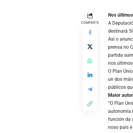
Nos últimos
A Deputació
COMPARTE
destinará 5
Así o anunc
prensa no C
partida súm
nos últimos
O Plan Únic
un dos máis
públicos qu
Maior auto
“O Plan Uni
autonomía m
función da s
noso país e