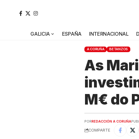
GALICIA
ESPAÑA
INTERNACIONAL
A CORUÑA
BETANZOS
As Mari
investi
M€ do P
POR
REDACCIÓN A CORUÑA
PUBL
COMPARTE