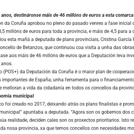
 anos, destináronse máis de 46 millóns de euros a esta comarca
n da Coruña aprobou no pleno do pasado venres a fase inicial 
0,5 millóns de euros para toda a provincia, e máis de 4,5 para 
iou esta mañá a deputada de plans provinciais, Cristina García 
oncello de Betanzos, que continuou coa visita a unha das obra
ase aos máis de 46 millóns de euros que a Deputación leva in
 anos.
o (POS+) da Deputación da Coruña é o maior plan de cooperació
 importantes de España; unha ferramenta para o financiamento
e melloran a vida da cidadanía en todos os concellos da provinc
nomía municipal
co foi creado no 2017, deixando atrás os plans finalistas e pr
unicipal” apuntaba a deputada. “Agora son os gobernos dos co
úa realidade, deciden cales son os proxectos prioritarios. Isto 
 da nosa provincia, xa que temos concellos con necesidades moi 