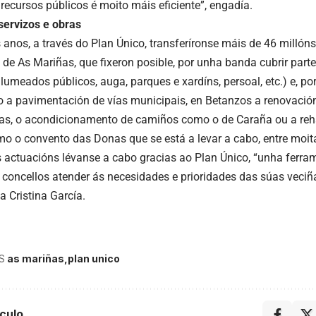
 recursos públicos é moito máis eficiente”, engadía.
servizos e obras
 anos, a través do Plan Único, transferíronse máis de 46 millón
de As Mariñas, que fixeron posible, por unha banda cubrir parte
lumeados públicos, auga, parques e xardíns, persoal, etc.) e, po
 a pavimentación de vías municipais, en Betanzos a renovació
ias, o acondicionamento de camiños como o de Caraña ou a reha
mo o convento das Donas que se está a levar a cabo, entre moit
 actuacións lévanse a cabo gracias ao Plan Único, “unha ferrame
 concellos atender ás necesidades e prioridades das súas veciña
a Cristina García.
S
as mariñas
plan unico
culo