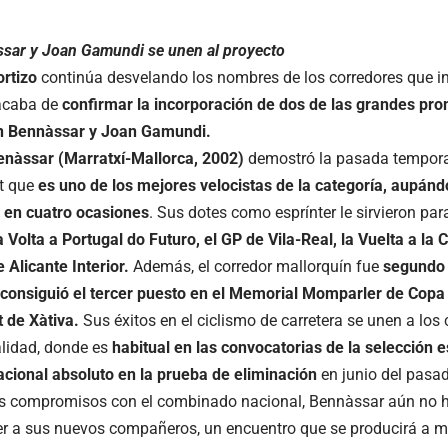
sar y Joan Gamundi se unen al proyecto
ortizo
continúa desvelando los nombres de los corredores que i
 acaba de
confirmar la incorporación de dos de las grandes pro
an Bennàssar y Joan Gamundi.
nàssar (Marratxí-Mallorca, 2002)
demostró la pasada temporad
t que
es uno de los mejores velocistas de la categoría,
aupándo
 en cuatro ocasiones
. Sus dotes como esprínter le sirvieron par
a Volta a Portugal do Futuro, el GP de Vila-Real, la Vuelta a l
 Alicante Interior.
Además, el corredor mallorquín fue
segundo 
y consiguió el tercer puesto en el Memorial Momparler de Copa
t de Xàtiva.
Sus éxitos en el ciclismo de carretera se unen a los
alidad, donde es
habitual en las convocatorias de la selección
ional absoluto en la prueba de eliminación
en junio del pasa
s compromisos con el combinado nacional, Bennàssar aún no h
r a sus nuevos compañeros, un encuentro que se producirá a m