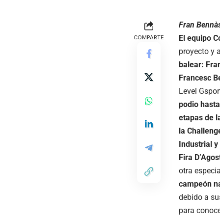
Fran Bennàs
El equipo C
COMPARTE
proyecto y
balear: Fr
Francesc Be
Level Gspor
podio hasta
etapas de l
la Challenge
Industrial 
Fira D’Agos
otra especi
campeón nac
debido a su
para conoce