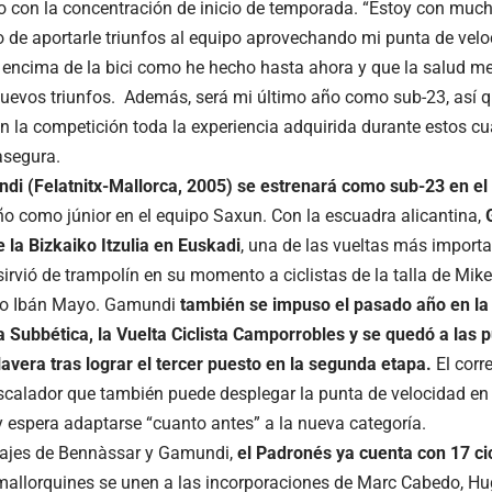
o con la concentración de inicio de temporada. “Estoy con mu
o de aportarle triunfos al equipo aprovechando mi punta de velo
 encima de la bici como he hecho hasta ahora y que la salud me
nuevos triunfos. Además, será mi último año como sub-23, así 
n la competición toda la experiencia adquirida durante estos cu
asegura.
i (Felatnitx-Mallorca, 2005) se estrenará como sub-23 en e
ño como júnior en el equipo Saxun. Con la escuadra alicantina,
 la Bizkaiko Itzulia en Euskadi
, una de las vueltas más importa
 sirvió de trampolín en su momento a ciclistas de la talla de Mi
o o Ibán Mayo. Gamundi
también se impuso el pasado año en la 
a Subbética, la Vuelta Ciclista Camporrobles y se quedó a las p
lavera tras lograr el tercer puesto en la segunda etapa.
El corr
calador que también puede desplegar la punta de velocidad en
 espera adaptarse “cuanto antes” a la nueva categoría.
hajes de Bennàssar y Gamundi,
el Padronés ya cuenta con 17 cic
mallorquines se unen a las incorporaciones de Marc Cabedo, Hug