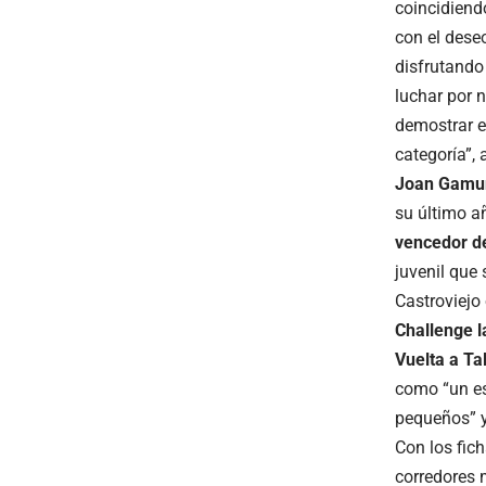
coincidiend
con el dese
disfrutando
luchar por 
demostrar e
categoría”, 
Joan Gamund
su último a
vencedor de
juvenil que
Castroviej
Challenge l
Vuelta a Ta
como “un es
pequeños” y
Con los fic
corredores 