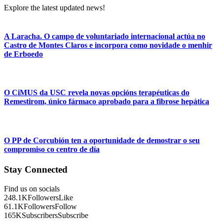
Explore the latest updated news!
A Laracha. O campo de voluntariado internacional actúa no
Castro de Montes Claros e incorpora como novidade o menhir
de Erboedo
O CiMUS da USC revela novas opcións terapéuticas do
Remestirom, único fármaco aprobado para a fibrose hepática
O PP de Corcubión ten a oportunidade de demostrar o seu
compromiso co centro de día
Stay Connected
Find us on socials
248.1K
Followers
Like
61.1K
Followers
Follow
165K
Subscribers
Subscribe