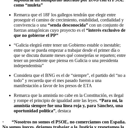
como “muleta”
Remarca que el 18F los gallegos tendrán que elegir entre
proseguir el camino de crecimiento, estabilidad, cordialidad y
convivencia o una
“senda desconocida”
con un conjunto de
fuerzas antagónicas cuyo proyecto es el
“interés exclusivo de
que no gobierne el PP”
“Galicia elegirá entre tener un Gobierno estable o inestable;
entre que se pueda empezar a trabajar desde el primer día o
que se discuta durante meses qué consejerías se reparten; entre
tener un presidente que piensa en Galicia o una presidenta
independentista”
Considera que el BNG es el de “siempre”, el partido del “no a
todo” y recuerda que el mes pasado fueron a una
manifestación a favor de los presos de ETA
Remarca que la amnistía no cabe en la Constitución, es ilegal
y rompe el principio de igualdad ante las leyes.
“Para mí, la
amnistía siempre fue una línea roja y, para Sánchez, una
oportunidad política”
, destaca
· “Nosotros no somos el PSOE, no comerciamos con España.
No somos jueces, dejamos trabajar a la Justicia y respetamos la