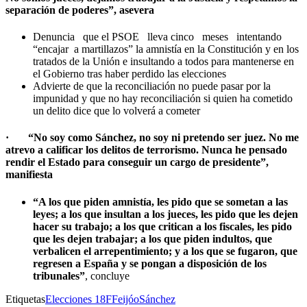
separación de poderes”, asevera
Denuncia que el PSOE lleva cinco meses intentando
“encajar a martillazos” la amnistía en la Constitución y en los
tratados de la Unión e insultando a todos para mantenerse en
el Gobierno tras haber perdido las elecciones
Advierte de que la reconciliación no puede pasar por la
impunidad y que no hay reconciliación si quien ha cometido
un delito dice que lo volverá a cometer
· “No soy como Sánchez, no soy ni pretendo ser juez. No me
atrevo a calificar los delitos de terrorismo. Nunca he pensado
rendir el Estado para conseguir un cargo de presidente”,
manifiesta
“A los que piden amnistía, les pido que se sometan a las
leyes; a los que insultan a los jueces, les pido que les dejen
hacer su trabajo; a los que critican a los fiscales, les pido
que les dejen trabajar; a los que piden indultos, que
verbalicen el arrepentimiento; y a los que se fugaron, que
regresen a España y se pongan a disposición de los
tribunales”
, concluye
Etiquetas
Elecciones 18F
Feijóo
Sánchez