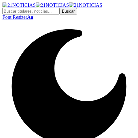
Font Resizer
Aa