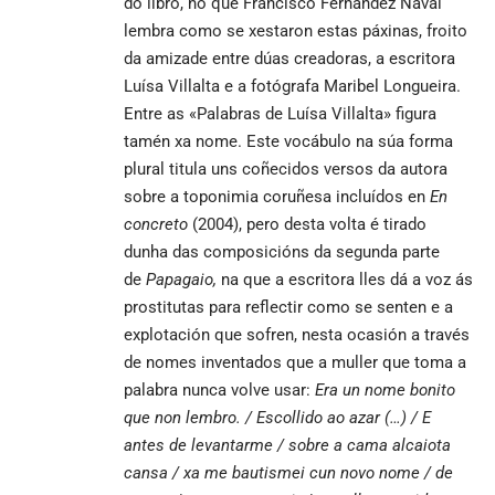
do libro, no que Francisco Fernández Naval
lembra como se xestaron estas páxinas, froito
da amizade entre dúas creadoras, a escritora
Luísa Villalta e a fotógrafa Maribel Longueira.
Entre as «Palabras de Luísa Villalta» figura
tamén xa
nome
. Este vocábulo na súa forma
plural titula uns coñecidos versos da autora
sobre a toponimia coruñesa incluídos en
En
concreto
(2004), pero desta volta é tirado
dunha das composicións da segunda parte
de
Papagaio,
na que a escritora lles dá a voz ás
prostitutas para reflectir como se senten e a
explotación que sofren, nesta ocasión a través
de nomes inventados que a muller que toma a
palabra nunca volve usar:
Era un nome bonito
que non lembro. / Escollido ao azar (…) / E
antes de levantarme / sobre a cama alcaiota
cansa / xa me bautismei cun novo nome / de