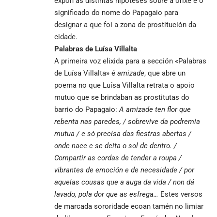
expón as distintas hipóteses sobre a orixe e o
significado do nome do Papagaio para
designar a que foi a zona de prostitución da
cidade.
Palabras de Luísa Villalta
A primeira voz elixida para a sección «Palabras
de Luísa Villalta» é
amizade
, que abre un
poema no que Luísa Villalta retrata o apoio
mutuo que se brindaban as prostitutas do
barrio do Papagaio:
A amizade ten flor que
rebenta nas paredes, / sobrevive da podremia
mutua / e só precisa das fiestras abertas /
onde nace e se deita o sol de dentro. /
Compartir as cordas de tender a roupa /
vibrantes de emoción e de necesidade / por
aquelas cousas que a auga da vida / non dá
lavado, pola dor que as esfrega…
Estes versos
de marcada sororidade ecoan tamén no limiar