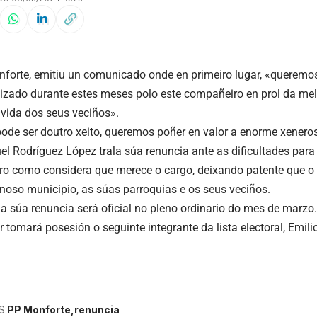
forte, emitiu un comunicado onde en primeiro lugar, «queremo
alizado durante estes meses polo este compañeiro en prol da me
 vida dos seus veciños».
de ser doutro xeito, queremos poñer en valor a enorme xener
el Rodríguez López trala súa renuncia ante as dificultades para
iro como considera que merece o cargo, deixando patente que o
noso municipio, as súas parroquias e os seus veciños.
 a súa renuncia será oficial no pleno ordinario do mes de marzo.
r tomará posesión o seguinte integrante da lista electoral, Emil
S
PP Monforte
renuncia