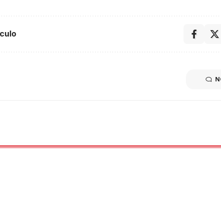
culo
N