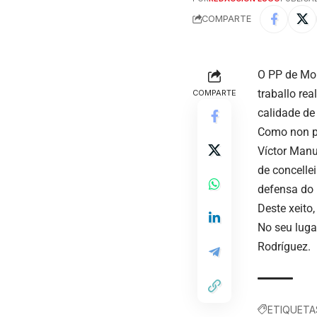
COMPARTE
O PP de Mon
traballo re
COMPARTE
calidade de
Como non po
Víctor Manu
de concelle
defensa do 
Deste xeito,
No seu luga
Rodríguez.
ETIQUETA