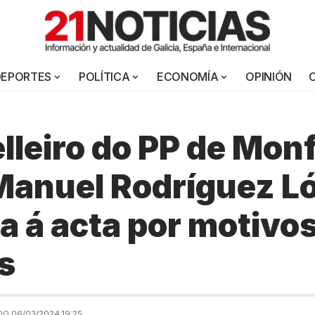
DEPORTES
POLÍTICA
ECONOMÍA
OPINIÓN
lleiro do PP de Monf
Manuel Rodríguez L
a á acta por motivo
s
O 06/03/2024 19:25