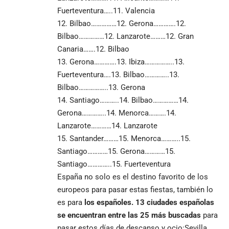
Fuerteventura…..11. Valencia
12. Bilbao……………12. Gerona………….12.
Bilbao……………12. Lanzarote………12. Gran
Canaria…….12. Bilbao
13. Gerona………….13. Ibiza……………..13.
Fuerteventura….13. Bilbao…………..13.
Bilbao……………..13. Gerona
14. Santiago………..14. Bilbao……………14.
Gerona…………..14. Menorca……….14.
Lanzarote…………14. Lanzarote
15. Santander………15. Menorca………..15.
Santiago…………15. Gerona…………15.
Santiago…………..15. Fuerteventura
España no solo es el destino favorito de los
europeos para pasar estas fiestas, también lo
es para
los españoles. 13 ciudades españolas
se encuentran entre las 25 más buscadas
para
pasar estos días de descanso y ocio:Sevilla