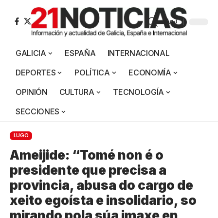
Aa
GALICIA
ESPAÑA
INTERNACIONAL
DEPORTES
POLÍTICA
ECONOMÍA
OPINIÓN
CULTURA
TECNOLOGÍA
SECCIONES
LUGO
Ameijide: “Tomé non é o
presidente que precisa a
provincia, abusa do cargo de
xeito egoísta e insolidario, so
mirando pola súa imaxe en