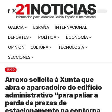
Aa
GALICIA
ESPAÑA
INTERNACIONAL
DEPORTES
POLÍTICA
ECONOMÍA
OPINIÓN
CULTURA
TECNOLOGÍA
SECCIONES
LUGO
Arroxo solicita á Xunta que
abra o aparcadoiro do edificio
administrativo “para paliar a
perda de prazas de
estacionamento na contorna