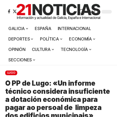
Aa
GALICIA
ESPAÑA
INTERNACIONAL
DEPORTES
POLÍTICA
ECONOMÍA
OPINIÓN
CULTURA
TECNOLOGÍA
SECCIONES
LUGO
O PP de Lugo: «Un informe
técnico considera insuficiente
a dotación económica para
pagar ao persoal de limpeza
dos edificios municipais»