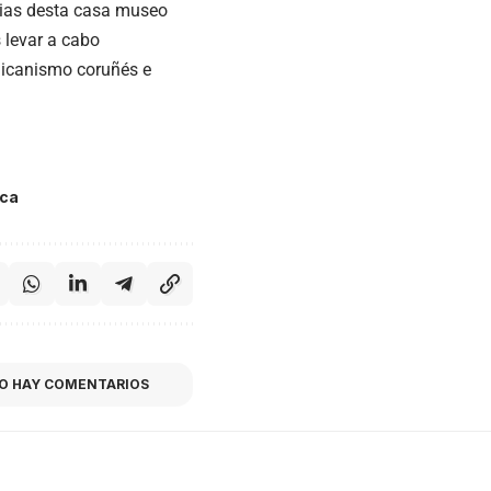
cias desta casa museo
 levar a cabo
blicanismo coruñés e
ica
O HAY COMENTARIOS