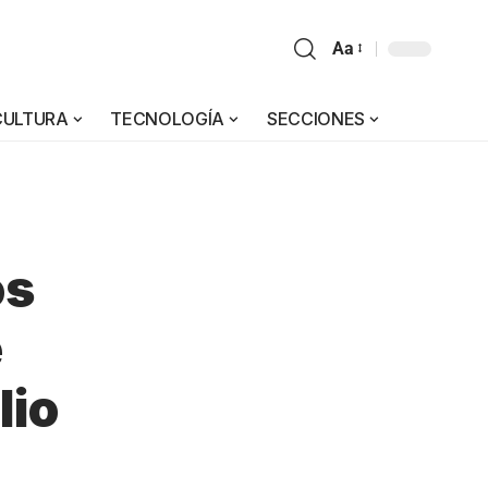
Aa
CULTURA
TECNOLOGÍA
SECCIONES
a
os
e
lio