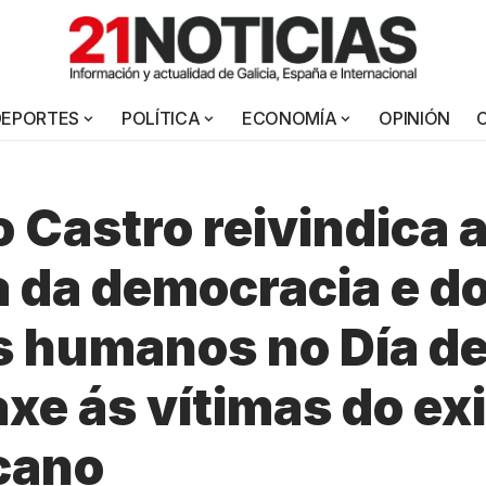
DEPORTES
POLÍTICA
ECONOMÍA
OPINIÓN
 Castro reivindica 
 da democracia e d
s humanos no Día d
e ás vítimas do exi
cano