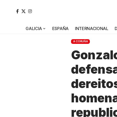
GALICIA
ESPAÑA
INTERNACIONAL
A CORUÑA
Gonzalo
defensa
dereito
homenax
republi