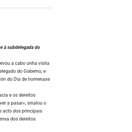
 e á subdelegada do
levou a cabo unha visita
elegado do Goberno, e
ción do Día de homenaxe
cia e os dereitos
ver a pasar», sinalou o
e acto dos principais
fensa dos dereitos