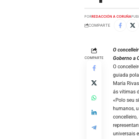
POR
REDACCIÓN A CORUÑA
PUB
COMPARTE
O concellei
Goberno a 
COMPARTE
O concellei
guiada pol
María Rivas
ás vítimas d
«Polo seu s
humanos, un
concelleiro
representan
universais