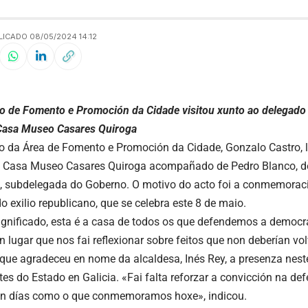
LICADO 08/05/2024 14:12
ro de Fomento e Promoción da Cidade visitou xunto ao delegado
Casa Museo Casares Quiroga
ro da Área de Fomento e Promoción da Cidade, Gonzalo Castro, 
a Casa Museo Casares Quiroga acompañado de Pedro Blanco, d
, subdelegada do Goberno. O motivo do acto foi a conmemora
o exilio republicano, que se celebra este 8 de maio.
ignificado, esta é a casa de todos os que defendemos a democra
 lugar que nos fai reflexionar sobre feitos que non deberían vol
, que agradeceu en nome da alcaldesa, Inés Rey, a presenza nest
tes do Estado en Galicia. «Fai falta reforzar a convicción na de
 en días como o que conmemoramos hoxe», indicou.