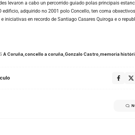
des levaron a cabo un percorrido guiado polas principais estan
O edificio, adquirido no 2001 polo Concello, ten coma obxectivos
 e iniciativas en recordo de Santiago Casares Quiroga e o repu
S
A Coruña
concello a coruña
Gonzalo Castro
memoria histór
culo
N