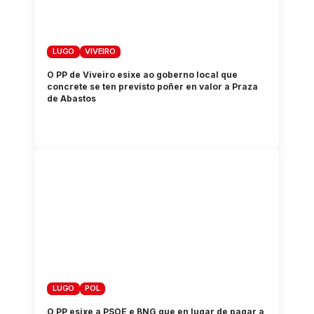
LUGO
VIVEIRO
O PP de Viveiro esixe ao goberno local que
concrete se ten previsto poñer en valor a Praza
de Abastos
LUGO
POL
O PP esixe a PSOE e BNG que en lugar de pagar a