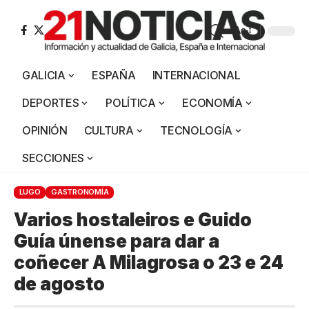
Aa
GALICIA
ESPAÑA
INTERNACIONAL
DEPORTES
POLÍTICA
ECONOMÍA
OPINIÓN
CULTURA
TECNOLOGÍA
SECCIONES
LUGO
GASTRONOMÍA
Varios hostaleiros e Guido
Guía únense para dar a
coñecer A Milagrosa o 23 e 24
de agosto