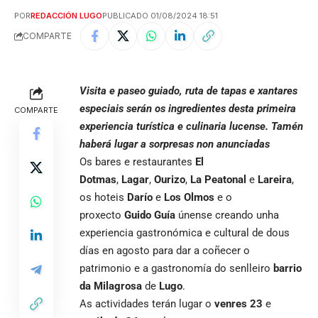
POR
REDACCIÓN LUGO
PUBLICADO 01/08/2024 18:51
COMPARTE
Visita e paseo guiado, ruta de tapas e xantares
especiais serán os ingredientes desta primeira
COMPARTE
experiencia turística e culinaria lucense. Tamén
haberá lugar a sorpresas non anunciadas
Os bares e restaurantes
El
Dotmas
,
Lagar
,
Ourizo
,
La Peatonal
e
Lareira
,
os hoteis
Darío
e
Los Olmos
e o
proxecto
Guido Guía
únense creando unha
experiencia gastronómica e cultural de dous
días en agosto para dar a coñecer o
patrimonio e a gastronomía do senlleiro
barrio
da Milagrosa
de
Lugo
.
As actividades terán lugar o
venres 23
e