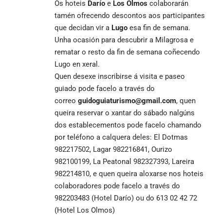
Os hoteis
Darío
e
Los Olmos
colaborarán
tamén ofrecendo descontos aos participantes
que decidan vir a
Lugo
esa fin de semana.
Unha ocasión para descubrir a Milagrosa e
rematar o resto da fin de semana coñecendo
Lugo en xeral.
Quen desexe inscribirse á visita e paseo
guiado pode facelo a través do
correo
guidoguiaturismo@gmail.com
, quen
queira reservar o xantar do sábado nalgúns
dos establecementos pode facelo chamando
por teléfono a calquera deles: El Dotmas
982217502, Lagar 982216841, Ourizo
982100199, La Peatonal 982327393, Lareira
982214810, e quen queira aloxarse nos hoteis
colaboradores pode facelo a través do
982203483 (Hotel Darío) ou do 613 02 42 72
(Hotel Los Olmos)