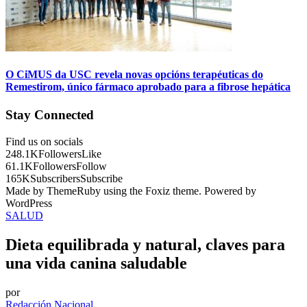
O CiMUS da USC revela novas opcións terapéuticas do
Remestirom, único fármaco aprobado para a fibrose hepática
Stay Connected
Find us on socials
248.1K
Followers
Like
61.1K
Followers
Follow
165K
Subscribers
Subscribe
Made by ThemeRuby using the Foxiz theme. Powered by
WordPress
SALUD
Dieta equilibrada y natural, claves para
una vida canina saludable
por
Redacción Nacional