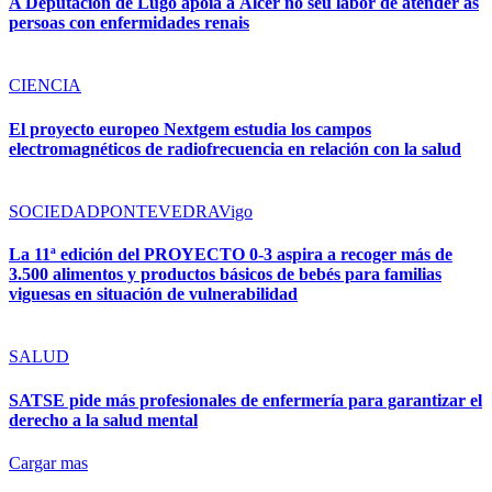
A Deputación de Lugo apoia a Alcer no seu labor de atender ás
persoas con enfermidades renais
CIENCIA
El proyecto europeo Nextgem estudia los campos
electromagnéticos de radiofrecuencia en relación con la salud
SOCIEDAD
PONTEVEDRA
Vigo
La 11ª edición del PROYECTO 0-3 aspira a recoger más de
3.500 alimentos y productos básicos de bebés para familias
viguesas en situación de vulnerabilidad
SALUD
SATSE pide más profesionales de enfermería para garantizar el
derecho a la salud mental
Cargar mas