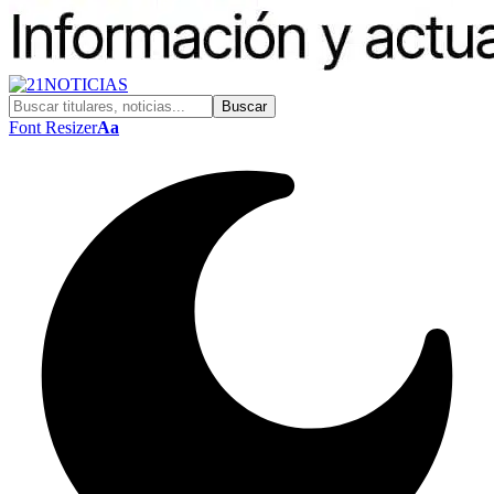
Font Resizer
Aa