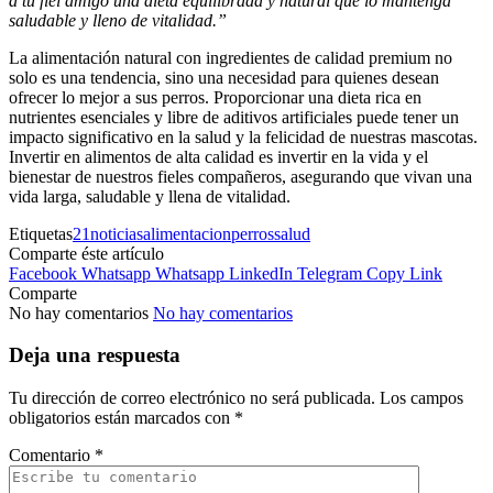
a tu fiel amigo una dieta equilibrada y natural que lo mantenga
saludable y lleno de vitalidad.”
La alimentación natural con ingredientes de calidad premium no
solo es una tendencia, sino una necesidad para quienes desean
ofrecer lo mejor a sus perros. Proporcionar una dieta rica en
nutrientes esenciales y libre de aditivos artificiales puede tener un
impacto significativo en la salud y la felicidad de nuestras mascotas.
Invertir en alimentos de alta calidad es invertir en la vida y el
bienestar de nuestros fieles compañeros, asegurando que vivan una
vida larga, saludable y llena de vitalidad.
Etiquetas
21noticias
alimentacion
perros
salud
Comparte éste artículo
Facebook
Whatsapp
Whatsapp
LinkedIn
Telegram
Copy Link
Comparte
No hay comentarios
No hay comentarios
Deja una respuesta
Tu dirección de correo electrónico no será publicada.
Los campos
obligatorios están marcados con
*
Comentario
*