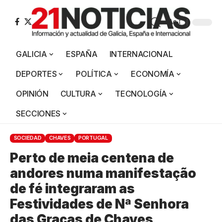
Aa
GALICIA
ESPAÑA
INTERNACIONAL
DEPORTES
POLÍTICA
ECONOMÍA
OPINIÓN
CULTURA
TECNOLOGÍA
SECCIONES
SOCIEDAD
CHAVES
PORTUGAL
Perto de meia centena de
andores numa manifestação
de fé integraram as
Festividades de Nª Senhora
das Graças de Chaves