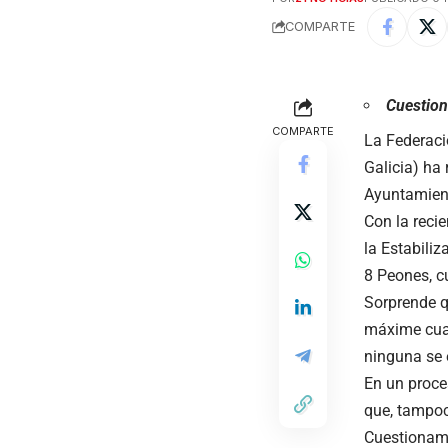
COMPARTE
Cuestion
COMPARTE
La Federaci
Galicia) ha
Ayuntamien
Con la reci
la Estabiliz
8 Peones, c
Sorprende q
máxime cua
ninguna se e
En un proce
que, tampoc
Cuestionamo