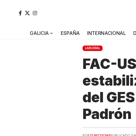
GALICIA
ESPAÑA
INTERNACIONAL
LABORAL
FAC-USO
estabil
del GES
Padrón
POR
21 NOTICIAS
PUBLICADO 04/