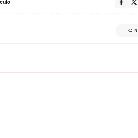
culo
N