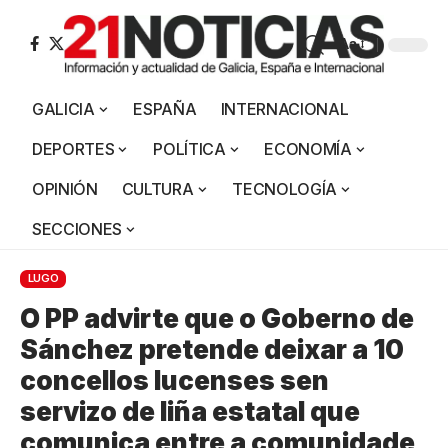
Aa
GALICIA
ESPAÑA
INTERNACIONAL
DEPORTES
POLÍTICA
ECONOMÍA
OPINIÓN
CULTURA
TECNOLOGÍA
SECCIONES
LUGO
O PP advirte que o Goberno de
Sánchez pretende deixar a 10
concellos lucenses sen
servizo de liña estatal que
comunica entre a comunidade