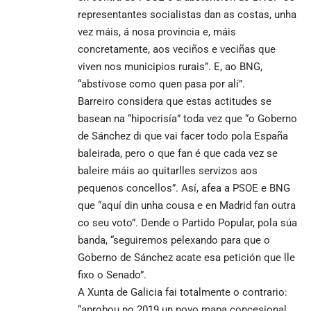
representantes socialistas dan as costas, unha
vez máis, á nosa provincia e, máis
concretamente, aos veciños e veciñas que
viven nos municipios rurais”. E, ao BNG,
“abstívose como quen pasa por alí”.
Barreiro considera que estas actitudes se
basean na “hipocrisía” toda vez que “o Goberno
de Sánchez di que vai facer todo pola España
baleirada, pero o que fan é que cada vez se
baleire máis ao quitarlles servizos aos
pequenos concellos”. Así, afea a PSOE e BNG
que “aquí din unha cousa e en Madrid fan outra
co seu voto”. Dende o Partido Popular, pola súa
banda, “seguiremos pelexando para que o
Goberno de Sánchez acate esa petición que lle
fixo o Senado”.
A Xunta de Galicia fai totalmente o contrario:
“aprobou no 2019 un novo mapa concesional