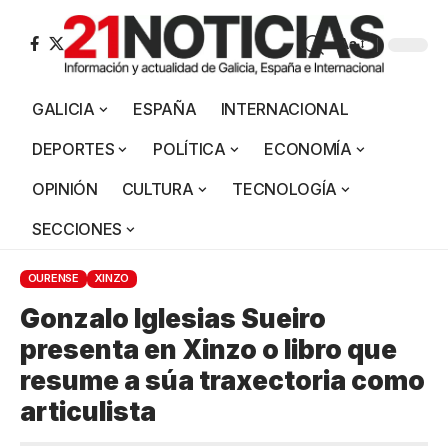
Aa
GALICIA
ESPAÑA
INTERNACIONAL
DEPORTES
POLÍTICA
ECONOMÍA
OPINIÓN
CULTURA
TECNOLOGÍA
SECCIONES
OURENSE
XINZO
Gonzalo Iglesias Sueiro
presenta en Xinzo o libro que
resume a súa traxectoria como
articulista