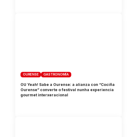
OURENSE
GASTRONOMÍA
OU Yeah! Sabe a Ourense: a alianza con “Cociña
Ourense” converte o festival nunha experiencia
gourmet interxeracional