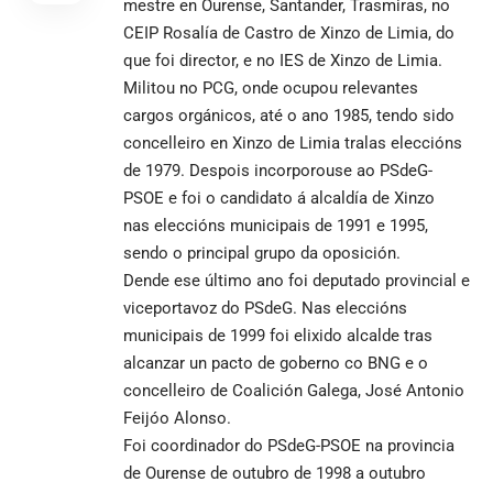
mestre en Ourense, Santander, Trasmiras, no
CEIP Rosalía de Castro de Xinzo de Limia, do
que foi director, e no IES de Xinzo de Limia.
Militou no
PCG
, onde ocupou relevantes
cargos orgánicos, até o ano
1985
, tendo sido
concelleiro en
Xinzo de Limia
tralas eleccións
de
1979
. Despois incorporouse ao
PSdeG-
PSOE
e foi o candidato á alcaldía de Xinzo
nas
eleccións municipais de 1991
e
1995
,
sendo o principal grupo da oposición.
Dende ese último ano foi
deputado provincial
e
viceportavoz do
PSdeG
. Nas
eleccións
municipais de 1999
foi elixido alcalde tras
alcanzar un pacto de goberno co
BNG
e o
concelleiro de
Coalición Galega
,
José Antonio
Feijóo Alonso
.
Foi coordinador do
PSdeG-PSOE
na
provincia
de Ourense
de outubro de
1998
a outubro