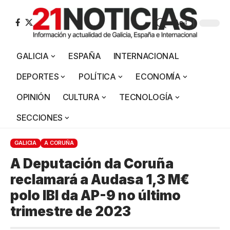
Aa
GALICIA
ESPAÑA
INTERNACIONAL
DEPORTES
POLÍTICA
ECONOMÍA
OPINIÓN
CULTURA
TECNOLOGÍA
SECCIONES
GALICIA
A CORUÑA
A Deputación da Coruña
reclamará a Audasa 1,3 M€
polo IBI da AP-9 no último
trimestre de 2023