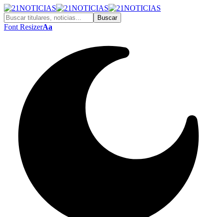
Font Resizer
Aa