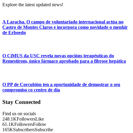
Explore the latest updated news!
A Laracha. O campo de voluntariado internacional actúa no
Castro de Montes Claros e incorpora como novidade o menhir
de Erboedo
O CiMUS da USC revela novas opcións terapéuticas do
Remestirom, único fármaco aprobado para a fibrose hepática
O PP de Corcubión ten a oportunidade de demostrar o seu
compromiso co centro de día
Stay Connected
Find us on socials
248.1K
Followers
Like
61.1K
Followers
Follow
165K
Subscribers
Subscribe