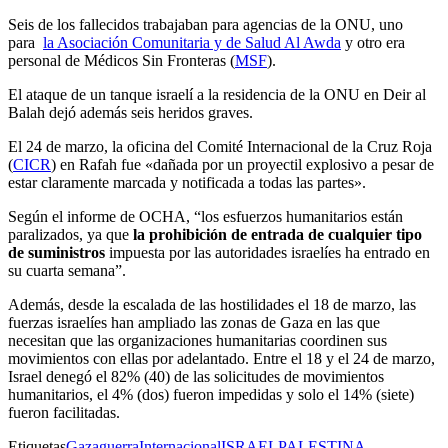
Seis de los fallecidos trabajaban para agencias de la ONU, uno
para
la Asociación Comunitaria y de Salud Al Awda
y otro era
personal de Médicos Sin Fronteras (
MSF
).
El ataque de un tanque israelí a la residencia de la ONU en Deir al
Balah dejó además seis heridos graves.
El 24 de marzo, la oficina del Comité Internacional de la Cruz Roja
(
CICR
) en Rafah fue «dañada por un proyectil explosivo a pesar de
estar claramente marcada y notificada a todas las partes».
Según el informe de OCHA, “los esfuerzos humanitarios están
paralizados, ya que
la prohibición de entrada de cualquier tipo
de suministros
impuesta por las autoridades israelíes ha entrado en
su cuarta semana”.
Además, desde la escalada de las hostilidades el 18 de marzo, las
fuerzas israelíes han ampliado las zonas de Gaza en las que
necesitan que las organizaciones humanitarias coordinen sus
movimientos con ellas por adelantado. Entre el 18 y el 24 de marzo,
Israel denegó el 82% (40) de las solicitudes de movimientos
humanitarios, el 4% (dos) fueron impedidas y solo el 14% (siete)
fueron facilitadas.
Etiquetas
Gaza
guerra
Internacional
ISRAEL
PALESTINA