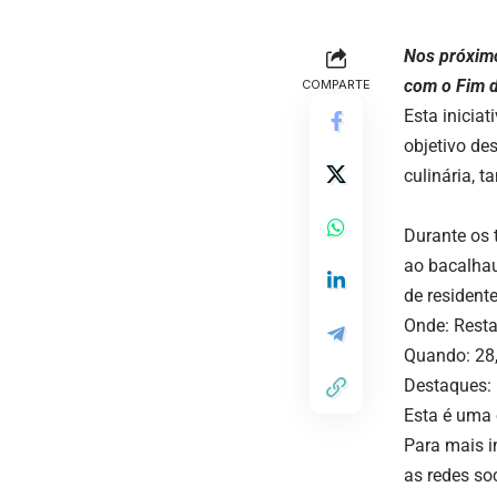
Nos próximo
com o Fim 
COMPARTE
Esta inicia
objetivo de
culinária, 
Durante os 
ao bacalhau
de residente
Onde: Rest
Quando: 28,
Destaques: 
Esta é uma 
Para mais i
as redes so