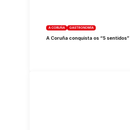
A CORUÑA
GASTRONOMÍA
A Coruña conquista os “5 sentidos”