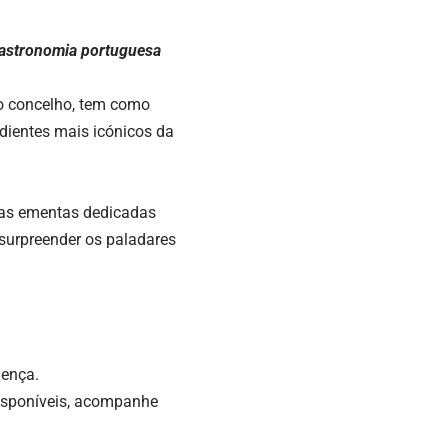
 gastronomia portuguesa
do concelho, tem como
edientes mais icónicos da
rias ementas dedicadas
surpreender os paladares
lença.
disponíveis, acompanhe