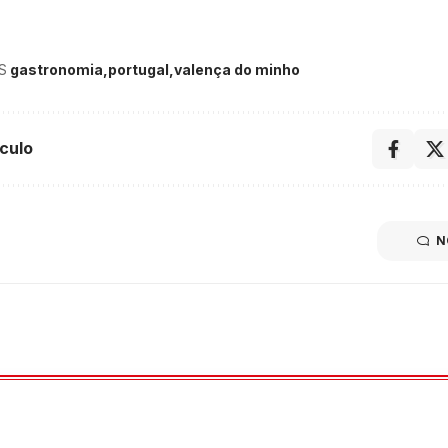
S
gastronomia
portugal
valença do minho
culo
N