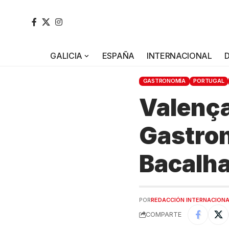
GALICIA
ESPAÑA
INTERNACIONAL
GASTRONOMÍA
PORTUGAL
Valença
Gastro
Bacalh
POR
REDACCIÓN INTERNACION
COMPARTE