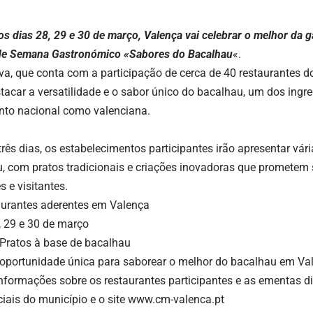
s dias 28, 29 e 30 de março, Valença vai celebrar o melhor da
de Semana Gastronómico «Sabores do Bacalhau
«.
tiva, que conta com a participação de cerca de 40 restaurantes 
stacar a versatilidade e o sabor único do bacalhau, um dos ingr
tanto nacional como valenciana.
três dias, os estabelecimentos participantes irão apresentar vá
, com pratos tradicionais e criações inovadoras que prometem 
s e visitantes.
aurantes aderentes em Valença
 29 e 30 de março
Pratos à base de bacalhau
oportunidade única para saborear o melhor do bacalhau em Va
nformações sobre os restaurantes participantes e as ementas 
ciais do município e o site
www.cm-valenca.pt