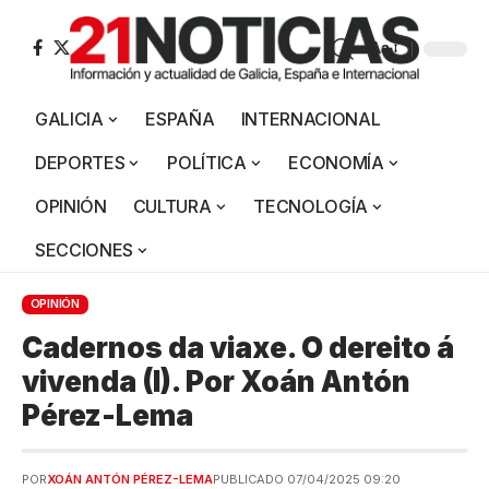
Aa
GALICIA
ESPAÑA
INTERNACIONAL
DEPORTES
POLÍTICA
ECONOMÍA
OPINIÓN
CULTURA
TECNOLOGÍA
SECCIONES
OPINIÓN
Cadernos da viaxe. O dereito á
vivenda (I). Por Xoán Antón
Pérez-Lema
POR
XOÁN ANTÓN PÉREZ-LEMA
PUBLICADO 07/04/2025 09:20