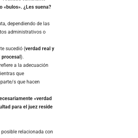
 o «bulos». ¿Les suena?
uta, dependiendo de las
tos administrativos o
nte sucedió (
verdad real y
 procesal
).
refiere a la adecuación
mientras que
e parte/s que hacen
 necesariamente «verdad
ultad para el juez reside
 posible relacionada con