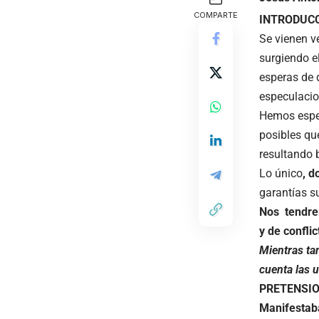
COMPARTE
INTRODUCC
Se vienen v
surgiendo e
esperas de 
especulacio
Hemos esper
posibles qu
resultando b
Lo único
, d
garantías su
Nos tendrem
y de confli
Mientras ta
cuenta las u
PRETENSIO
Manifestaba