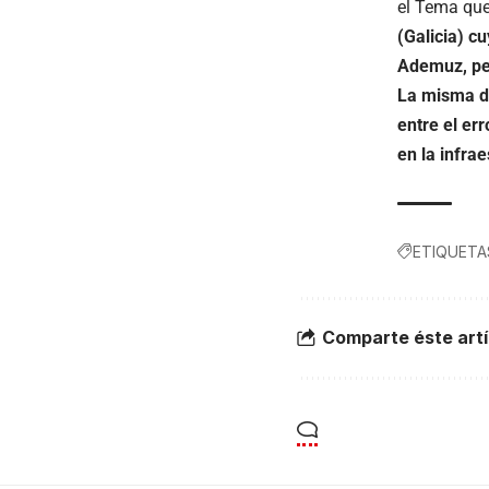
el Tema que
(Galicia) c
Ademuz, per
La misma de
entre el er
en la infrae
ETIQUETA
Comparte éste artí