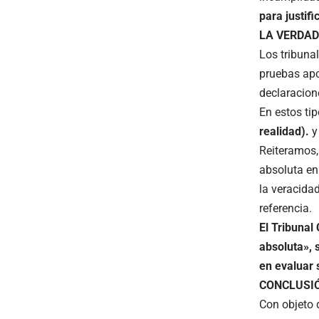
para justif
LA VERDAD
Los tribuna
pruebas apo
declaracion
En estos tip
realidad).
y
Reiteramos, 
absoluta en
la veracida
referencia.
El Tribunal
absoluta», 
en evaluar 
CONCLUSI
Con objeto 