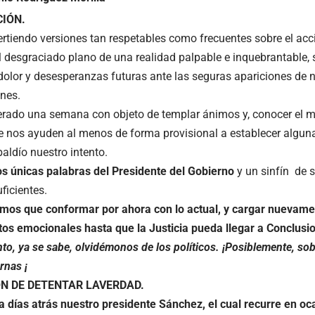
IÓN.
ertiendo versiones tan respetables como frecuentes sobre el ac
l desgraciado plano de una realidad palpable e inquebrantable, 
dolor y desesperanzas futuras ante las seguras apariciones de 
nes.
ado una semana con objeto de templar ánimos y, conocer el m
e nos ayuden al menos de forma provisional a establecer algunas
aldío nuestro intento.
os únicas palabras del Presidente del Gobierno
y un sinfín de 
ficientes.
os que conformar por ahora con lo actual, y cargar nuevamen
ctos emocionales hasta que la Justicia pueda llegar a Conclusi
nto, ya se sabe, olvidémonos de los políticos. ¡Posiblemente, so
rnas ¡
N DE DETENTAR LAVERDAD.
 días atrás nuestro presidente Sánchez, el cual recurre en oca