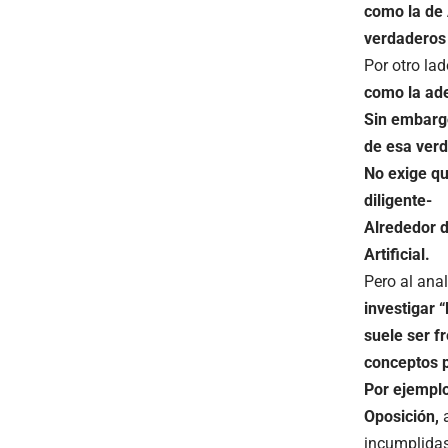
como la de 
verdaderos
Por otro la
como la ade
Sin embargo
de esa ver
No exige qu
diligente-
Alrededor d
Artificial.
Pero al ana
investigar “
suele ser f
conceptos p
Por ejemplo
Oposici
ón,
a
incumplidas