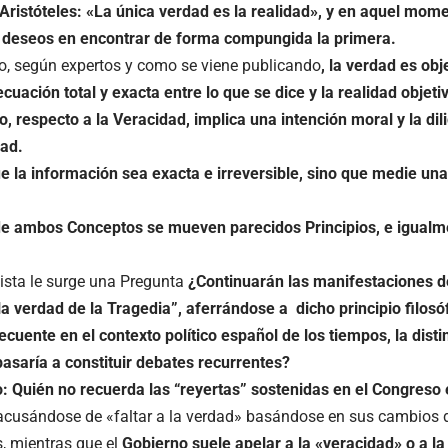
Aristóteles: «La única verdad es la realidad», y en aquel mom
 deseos en encontrar de forma compungida la primera.
do, según expertos y como se viene publicando
, la verdad es obje
cuación total y exacta entre lo que se dice y la realidad objet
, respecto a la Veracidad, implica una intención moral y la di
dad.
e la información sea exacta e irreversible, sino que medie u
e ambos Conceptos se mueven parecidos Principios, e igualme
lista le surge una Pregunta
¿Continuarán
las manifestaciones 
la verdad de la Tragedia”,
aferrándose a dicho principio filosóf
recuente en el contexto político español de los tiempos, la dis
asaría a constituir debates recurrentes?
: Quién no recuerda las “reyertas” sostenidas en el Congreso
cusándose de «faltar a la verdad» basándose en sus cambios 
, mientras que el
Gobierno suele apelar a la «veracidad» o a l