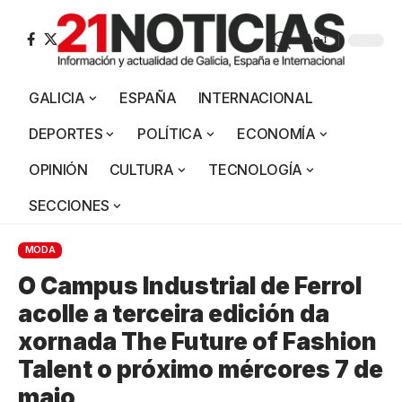
Aa
GALICIA
ESPAÑA
INTERNACIONAL
DEPORTES
POLÍTICA
ECONOMÍA
OPINIÓN
CULTURA
TECNOLOGÍA
SECCIONES
MODA
O Campus Industrial de Ferrol
acolle a terceira edición da
xornada The Future of Fashion
Talent o próximo mércores 7 de
maio