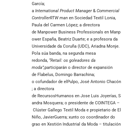
García;
a
International
P
roduct
M
anager
&
C
ommercial
C
ontroller
RTW man
en Sociedad Textil Lonia,
Paula del Carmen López; a directora
de Manpower Business Professionals en Manp
ower España, Beatriz Duarte; e a profesora da
Universidade da Coruña (UDC), Ariadna Monje.
Pola súa banda, na segunda mesa
redonda,
“
Retail
: os goleadores da
moda”,
participarán o director de expansión
de Flabelus, Domingo Barrachina;
o cofundador de elPulpo, José Antonio Chacón
; a directora
de RecursosHumanos en Jose Luis Joyerías, S
andra Mosquera; o presidente de COINTEGA –
Clúster Gallego Textil Moda e propietario de El
Niño, JavierGuerra; xunto co coordinador do
grao en Xestión Industrial da Moda – titulación