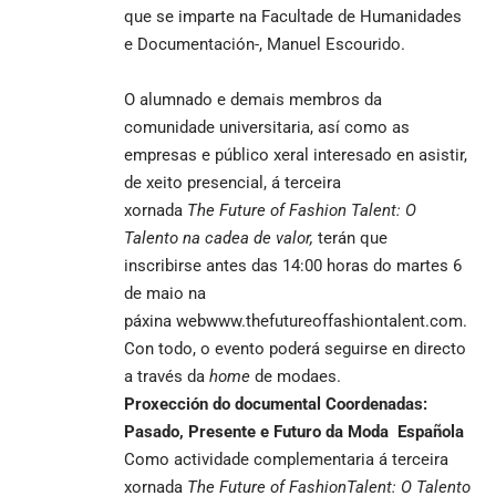
que se imparte na Facultade de Humanidades
e Documentación-, Manuel Escourido.
O alumnado e demais membros da
comunidade universitaria, así como as
empresas e público xeral interesado en asistir,
de xeito presencial, á terceira
xornada
The
Future
of
Fashion
Talent
: O
Talento na cadea de valor
,
terán que
inscribirse antes das 14:00 horas do martes 6
de maio na
páxina web
www.thefutureoffashiontalent.com
.
Con todo, o evento poderá seguirse en directo
a través da
home
de
modaes
.
Proxección do documental Coordenadas:
Pasado, Presente e Futuro da Moda Española
Como actividade complementaria á terceira
xornada
The
Future
of
Fashion
Talent
: O Talento