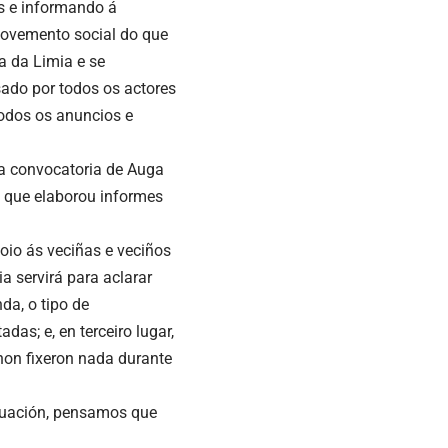
ns e informando á
movemento social do que
a da Limia e se
sado por todos os actores
Todos os anuncios e
ha convocatoria de Auga
s que elaborou informes
oio ás veciñas e veciños
 servirá para aclarar
da, o tipo de
s; e, en terceiro lugar,
non fixeron nada durante
tuación, pensamos que