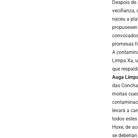
Despois de 
veciñanza, 
naceu a pla
propuxesen 
convocados,
promesas f
A contamina
Limpa Xa, u
que respald
Auga Limp
das Conchas
moitas cues
contaminaci
levará a ca
todos estes
Hoxe, de ac
se deberían