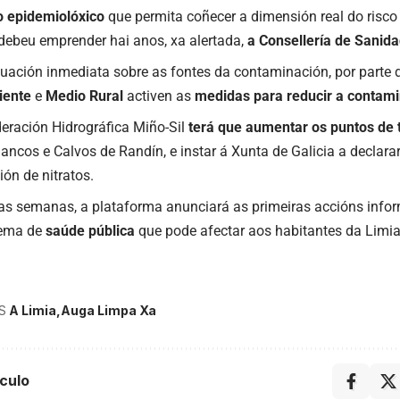
o
epidemiolóxico
que permita coñecer a dimensión real do risco
debeu emprender hai anos, xa alertada,
a
Consellería
de
Sanida
uación inmediata sobre as fontes da contaminación, por parte d
iente
e
Medio Rural
activen as
medidas para reducir a contam
eración Hidrográfica Miño-Sil
terá
que
aumentar
os
puntos
de
lancos e Calvos de Randín, e instar á Xunta de Galicia a declara
ón de nitratos.
s semanas, a plataforma anunciará as primeiras accións infor
lema de
saúde
pública
que pode afectar aos habitantes da Limia
S
A Limia
Auga Limpa Xa
culo