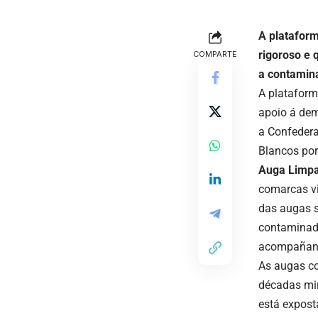
A plataform
rigoroso e 
COMPARTE
a contamina
A plataform
apoio á dem
a Confedera
Blancos por
Auga Limp
comarcas vi
das augas s
contaminada
acompañan
As augas co
décadas mir
está expost