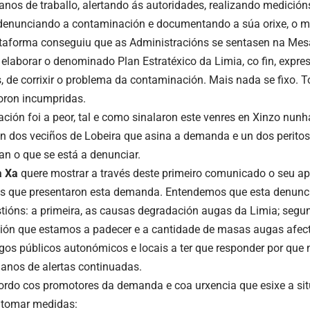
anos de traballo, alertando ás autoridades, realizando medició
denunciando a contaminación e documentando a súa orixe, o 
taforma conseguiu que as Administracións se sentasen na Mes
elaborar o denominado Plan Estratéxico da Limia, co fin, expre
 de corrixir o problema da contaminación. Mais nada se fixo. 
oron incumpridas.
ción foi a peor, tal e como sinalaron este venres en Xinzo nun
n dos veciños de Lobeira que asina a demanda e un dos perito
an o que se está a denunciar.
a Xa
quere mostrar a través deste primeiro comunicado o seu ap
 que presentaron esta demanda. Entendemos que esta denuncia
tións: a primeira, as causas degradación augas da Limia; segun
ón que estamos a padecer e a cantidade de masas augas afectada
rgos públicos autonómicos e locais a ter que responder por que 
 anos de alertas continuadas.
ordo cos promotores da demanda e coa urxencia que esixe a si
 tomar medidas: