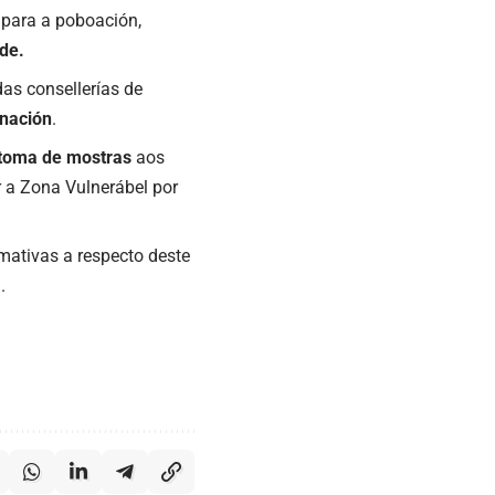
 para a poboación,
de.
as consellerías de
inación
.
toma
de
mostras
aos
r a Zona Vulnerábel por
mativas a respecto deste
.