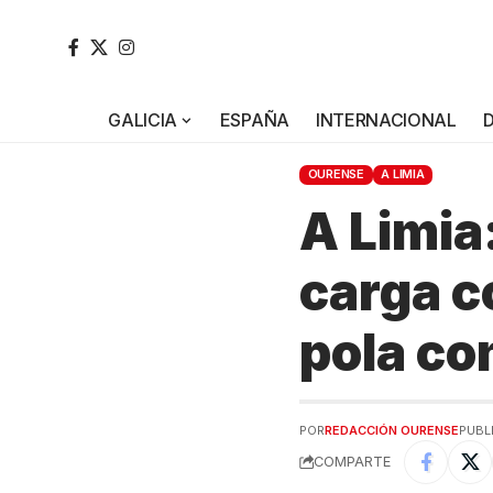
GALICIA
ESPAÑA
INTERNACIONAL
OURENSE
A LIMIA
A Limia
carga c
pola co
POR
REDACCIÓN OURENSE
PUBLI
COMPARTE