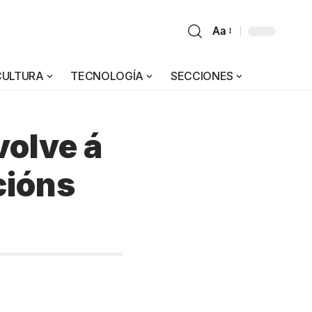
Aa
CULTURA
TECNOLOGÍA
SECCIONES
volve á
cións