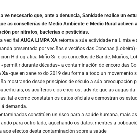
a ve necesario que, ante a denuncia, Sanidade realice un est
que as consellerías de Medio Ambiente e Medio Rural activen 
ción por nitratos, bacterias e pesticidas.
a veciñal
AUGA LIMPA XA
retoma a súa actividade na Limia e 
anda presentada por veciñas e veciños das Conchas (Lobeira) c
ción Hidrográfica Miño-Sil e os concellos de Bande, Muíños, Lo
 «permitir durante décadas» a contaminación do encoro das C
a Xa
-que en xaneiro do 2019 deu forma a todo un movemento s
ña mostrando desde principios de século a súa preocupación p
uperficiais, os acuíferos e os encoros-, advirte que as augas da
s, tal e como constatan os datos oficiais e demostran os estud
 á demanda.
ntaminadas constitúen un risco para a saúde humana, mais as
ando para outro lado, agochando os datos, mentres a poboació
a aos efectos desta contaminación sobre a saúde.