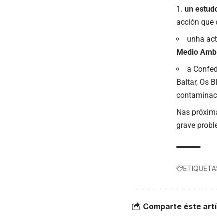
un
estud
acción que 
unha act
Medio Amb
a Confed
Baltar, Os B
contaminaci
Nas próxima
grave prob
ETIQUETA
Comparte éste artí